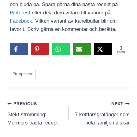
och bjuda på. Spara gärna dina bästa recept på
Pinterest
eller dela dem vidare till vänner på
Facebook
. Vilken variant av kanelbullar blir din
favorit. Skriv gärna en kommentar och berätta.
1
SHARE
Post
#
topplistor
Tags:
Inläggsnavigering
PREVIOUS
NEXT
Stekt strömming:
7 köttfärsgratänger som
Mormors bästa recept
hela familjen älskar