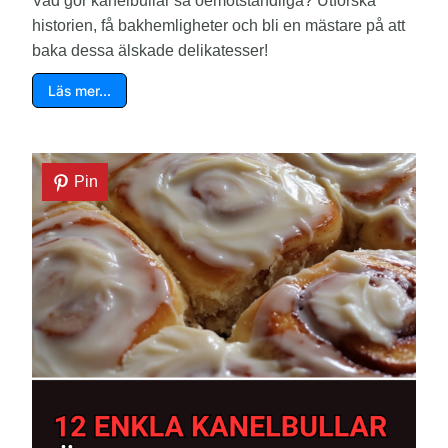
Vad gör kanelbullar så oemotståndliga? Utforska
historien, få bakhemligheter och bli en mästare på att
baka dessa älskade delikatesser!
Läs mer…
Pin