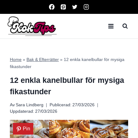
Skip
to
content
Home
»
Bak & Efterrätter
»
12 enkla kanelbullar för mysiga
fikastunder
12 enkla kanelbullar för mysiga
fikastunder
Av
Sara Lindberg
Publicerad:
27/03/2026
Uppdaterad:
27/03/2026
Pin