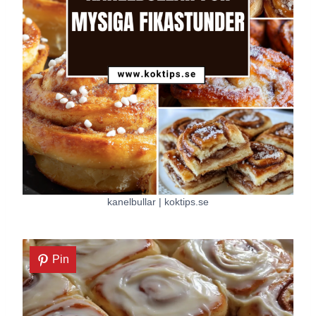
kanelbullar | koktips.se
Pin