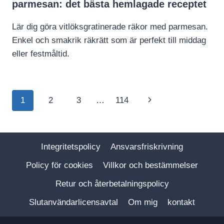
parmesan: det bästa hemlagade receptet
Lär dig göra vitlöksgratinerade räkor med parmesan.
Enkel och smakrik räkrätt som är perfekt till middag
eller festmåltid.
Page
Next
1
2
3
…
114
navigation
Page
Integritetspolicy
Ansvarsfriskrivning
Policy för cookies
Villkor och bestämmelser
Retur och återbetalningspolicy
Slutanvändarlicensavtal
Om mig
kontakt