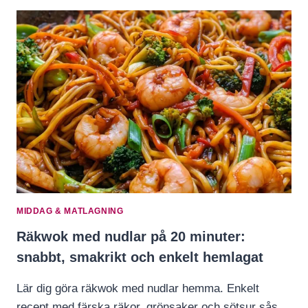
MIDDAG & MATLAGNING
Räkwok med nudlar på 20 minuter:
snabbt, smakrikt och enkelt hemlagat
Lär dig göra räkwok med nudlar hemma. Enkelt
recept med färska räkor, grönsaker och sötsur sås.