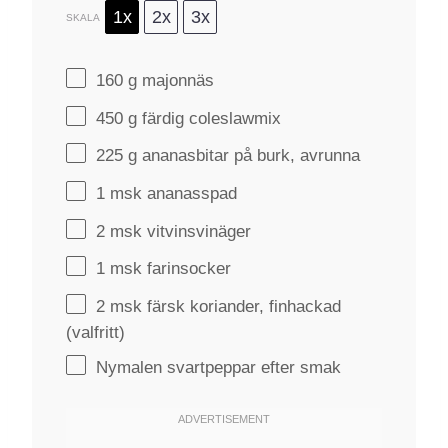
1x
2x
3x
SKALA
160 g
majonnäs
450 g
färdig coleslawmix
225 g
ananasbitar på burk, avrunna
1
msk ananasspad
2
msk vitvinsvinäger
1
msk farinsocker
2
msk färsk koriander, finhackad
(valfritt)
Nymalen svartpeppar efter smak