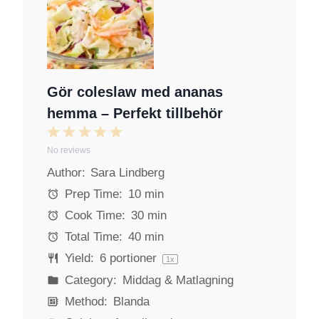
Gör coleslaw med ananas
hemma – Perfekt tillbehör
1
2
3
4
5
No reviews
S
S
S
S
S
Author:
Sara Lindberg
t
t
t
t
t
a
a
a
a
a
Prep Time:
10 min
r
r
r
r
r
Cook Time:
30 min
s
s
s
s
Total Time:
40 min
Yield:
6
portioner
1
x
Category:
Middag & Matlagning
Method:
Blanda