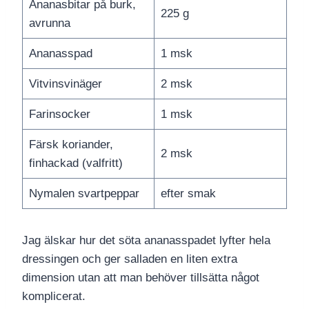
Ananasbitar på burk,
225 g
avrunna
Ananasspad
1 msk
Vitvinsvinäger
2 msk
Farinsocker
1 msk
Färsk koriander,
2 msk
finhackad (valfritt)
Nymalen svartpeppar
efter smak
Jag älskar hur det söta ananasspadet lyfter hela
dressingen och ger salladen en liten extra
dimension utan att man behöver tillsätta något
komplicerat.