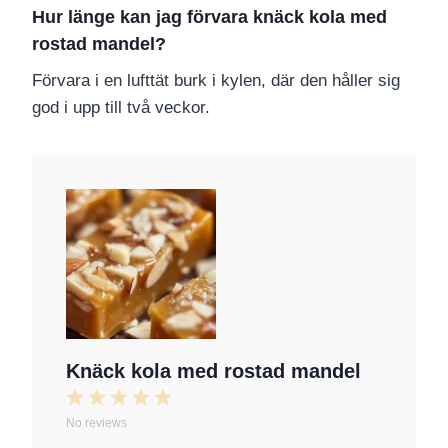
Hur länge kan jag förvara knäck kola med
rostad mandel?
Förvara i en lufttät burk i kylen, där den håller sig
god i upp till två veckor.
Knäck kola med rostad mandel
1
2
3
4
5
No reviews
S
S
S
S
S