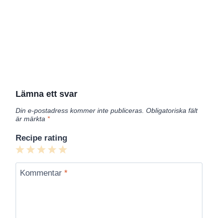
Lämna ett svar
Din e-postadress kommer inte publiceras.
Obligatoriska fält
är märkta
*
Recipe rating
1
2
3
4
5
Star
Stars
Stars
Stars
Stars
Kommentar
*