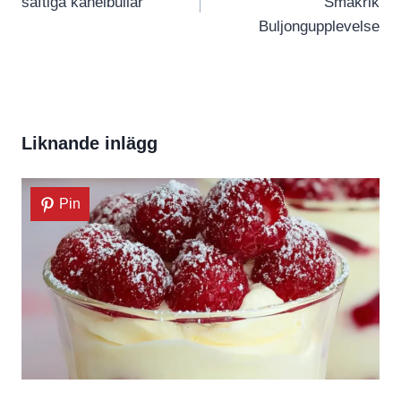
saftiga kanelbullar
Smakrik
Buljongupplevelse
Liknande inlägg
Pin