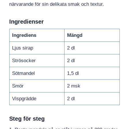
närvarande för sin delikata smak och textur.
Ingredienser
Ingrediens
Mängd
Ljus sirap
2 dl
Strösocker
2 dl
Sötmandel
1,5 dl
Smör
2 msk
Vispgrädde
2 dl
Steg för steg