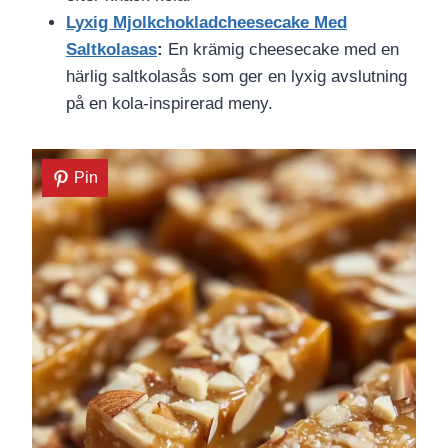
Lyxig Mjolkchokladcheesecake Med
Saltkolasas
:
En krämig cheesecake med en
härlig saltkolasås som ger en lyxig avslutning
på en kola-inspirerad meny.
Pin