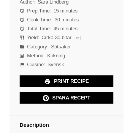
Author:
Sara Lindberg
t
t
t
t
t
a
a
a
a
a
Prep Time:
15 minutes
r
r
r
r
r
Cook Time:
30 minutes
s
s
s
s
Total Time:
45 minutes
Yield:
Cirka
30
bitar
1
x
Category:
Sötsaker
Method:
Kokning
Cuisine:
Svensk
PRINT RECIPE
SPARA RECEPT
Description