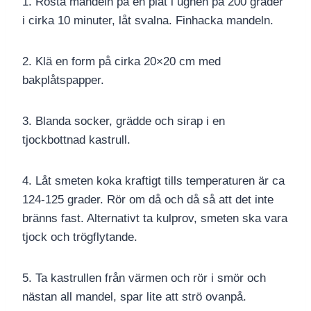
1. Rosta mandeln på en plåt i ugnen på 200 grader
i cirka 10 minuter, låt svalna. Finhacka mandeln.
2. Klä en form på cirka 20×20 cm med
bakplåtspapper.
3. Blanda socker, grädde och sirap i en
tjockbottnad kastrull.
4. Låt smeten koka kraftigt tills temperaturen är ca
124-125 grader. Rör om då och då så att det inte
bränns fast. Alternativt ta kulprov, smeten ska vara
tjock och trögflytande.
5. Ta kastrullen från värmen och rör i smör och
nästan all mandel, spar lite att strö ovanpå.