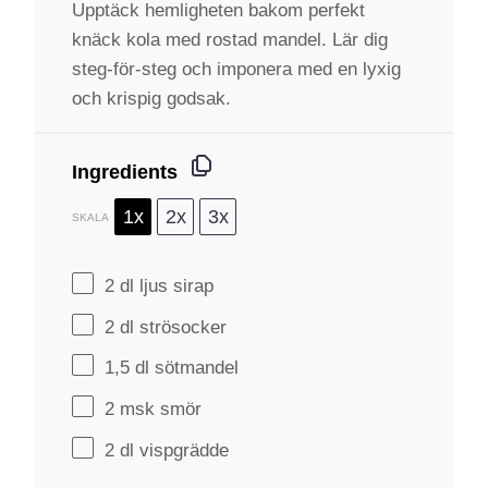
Upptäck hemligheten bakom perfekt
knäck kola med rostad mandel. Lär dig
steg-för-steg och imponera med en lyxig
och krispig godsak.
Ingredients
1x
2x
3x
SKALA
2
dl ljus sirap
2
dl strösocker
1
,5 dl sötmandel
2
msk smör
2
dl vispgrädde