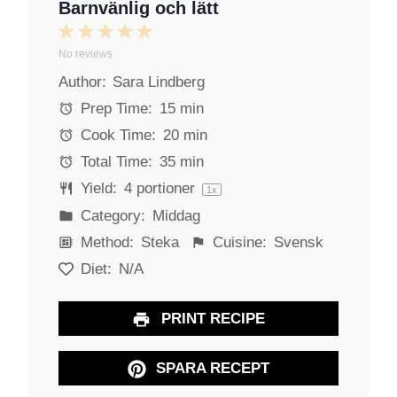
Barnvänlig och lätt
1
2
3
4
5
No reviews
S
S
S
S
S
Author:
Sara Lindberg
t
t
t
t
t
a
a
a
a
a
Prep Time:
15 min
r
r
r
r
r
Cook Time:
20 min
s
s
s
s
Total Time:
35 min
Yield:
4
portioner
1
x
Category:
Middag
Method:
Steka
Cuisine:
Svensk
Diet:
N/A
PRINT RECIPE
SPARA RECEPT