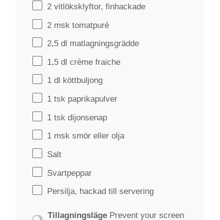
2
vitlöksklyftor, finhackade
2
msk tomatpuré
2
,5 dl matlagningsgrädde
1
,5 dl crème fraiche
1
dl köttbuljong
1
tsk paprikapulver
1
tsk dijonsenap
1
msk smör eller olja
Salt
Svartpeppar
Persilja, hackad till servering
Tillagningsläge
Prevent your screen