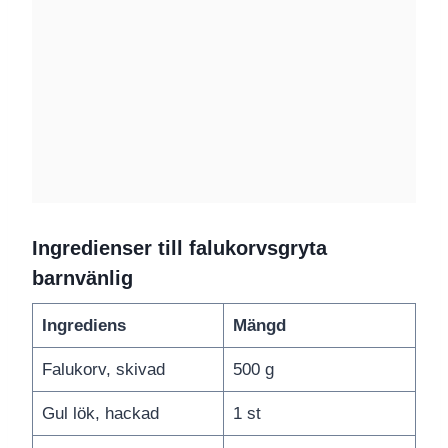
Ingredienser till falukorvsgryta
barnvänlig
Ingrediens
Mängd
Falukorv, skivad
500 g
Gul lök, hackad
1 st