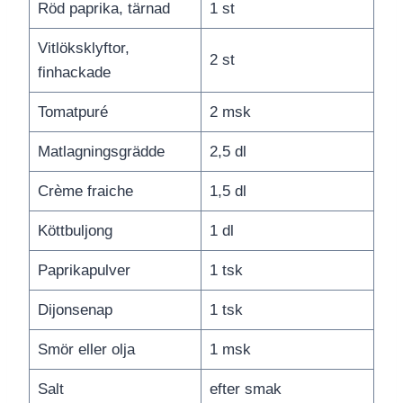
Röd paprika, tärnad
1 st
Vitlöksklyftor,
2 st
finhackade
Tomatpuré
2 msk
Matlagningsgrädde
2,5 dl
Crème fraiche
1,5 dl
Köttbuljong
1 dl
Paprikapulver
1 tsk
Dijonsenap
1 tsk
Smör eller olja
1 msk
Salt
efter smak