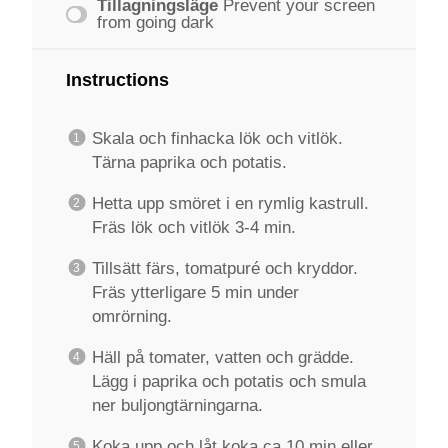
Tillagningsläge
Prevent your screen
from going dark
Instructions
Skala och finhacka lök och vitlök.
Tärna paprika och potatis.
Hetta upp smöret i en rymlig kastrull.
Fräs lök och vitlök 3-4 min.
Tillsätt färs, tomatpuré och kryddor.
Fräs ytterligare 5 min under
omrörning.
Häll på tomater, vatten och grädde.
Lägg i paprika och potatis och smula
ner buljongtärningarna.
Koka upp och låt koka ca 10 min eller