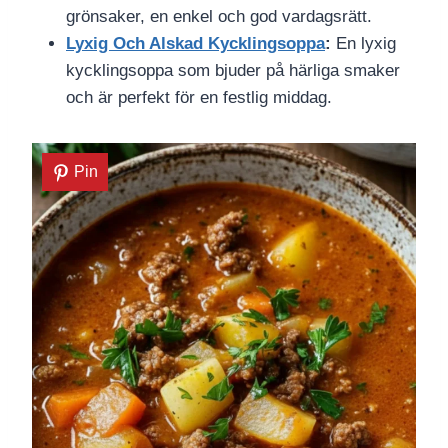
grönsaker, en enkel och god vardagsrätt.
Lyxig Och Alskad Kycklingsoppa
:
En lyxig
kycklingsoppa som bjuder på härliga smaker
och är perfekt för en festlig middag.
Pin