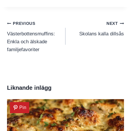
Inläggsnavigering
PREVIOUS
NEXT
Västerbottensmuffins:
Skolans kalla dillsås
Enkla och älskade
familjefavoriter
Liknande inlägg
Pin