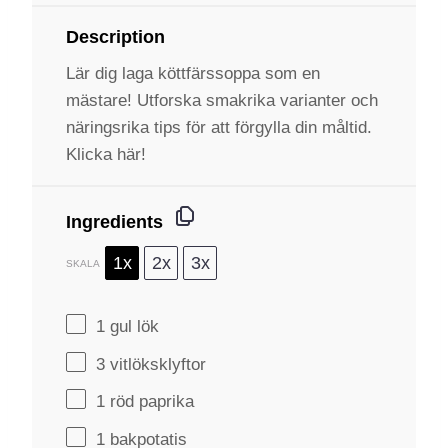
Description
Lär dig laga köttfärssoppa som en
mästare! Utforska smakrika varianter och
näringsrika tips för att förgylla din måltid.
Klicka här!
Ingredients
1x
2x
3x
SKALA
1
gul lök
3
vitlöksklyftor
1
röd paprika
1
bakpotatis