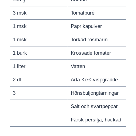
3 msk
Tomatpuré
1 msk
Paprikapulver
1 msk
Torkad rosmarin
1 burk
Krossade tomater
1 liter
Vatten
2 dl
Arla Ko® vispgrädde
3
Hönsbuljongtärningar
Salt och svartpeppar
Färsk persilja, hackad