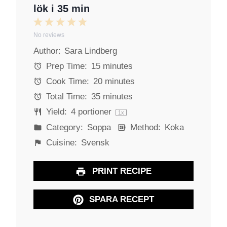
lök i 35 min
1
2
3
4
5
No reviews
S
S
S
S
S
Author:
Sara Lindberg
t
t
t
t
t
a
a
a
a
a
Prep Time:
15 minutes
r
r
r
r
r
Cook Time:
20 minutes
s
s
s
s
Total Time:
35 minutes
Yield:
4
portioner
1
x
Category:
Soppa
Method:
Koka
Cuisine:
Svensk
PRINT RECIPE
SPARA RECEPT