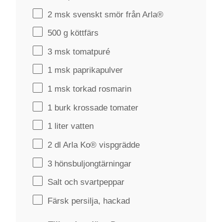
2
msk svenskt smör från Arla®
500 g
köttfärs
3
msk tomatpuré
1
msk paprikapulver
1
msk torkad rosmarin
1
burk krossade tomater
1
liter vatten
2
dl Arla Ko® vispgrädde
3
hönsbuljongtärningar
Salt och svartpeppar
Färsk persilja, hackad