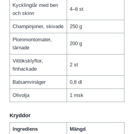
Kycklinglår med ben
4–6 st
och skinn
Champinjoner, skivade
250 g
Plommontomater,
200 g
tärnade
Vitlöksklyftor,
2 st
finhackade
Balsamvinäger
0,8 dl
Olivolja
1 msk
Kryddor
Ingrediens
Mängd