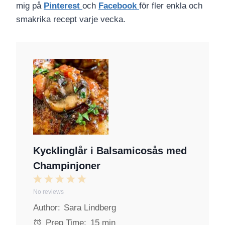
mig på
Pinterest
och
Facebook
för fler enkla och
smakrika recept varje vecka.
Kycklinglår i Balsamicosås med
Champinjoner
1
2
3
4
5
No reviews
S
S
S
S
S
Author:
Sara Lindberg
t
t
t
t
t
a
a
a
a
a
Prep Time:
15 min