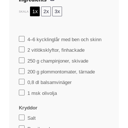
1x
2x
3x
SKALA
4
–
6
kycklinglår med ben och skinn
2
vitlöksklyftor, finhackade
250 g
champinjoner, skivade
200 g
plommontomater, tärnade
0
,8 dl balsamvinäger
1
msk olivolja
Kryddor
Salt