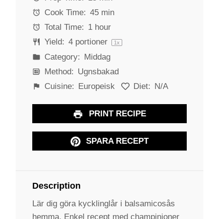
r
r
r
r
r
Cook Time:
45 min
s
s
s
s
Total Time:
1 hour
Yield:
4
portioner
1
x
Category:
Middag
Method:
Ugnsbakad
Cuisine:
Europeisk
Diet:
N/A
PRINT RECIPE
SPARA RECEPT
Description
Lär dig göra kycklinglår i balsamicosås
hemma. Enkel recept med champinjoner