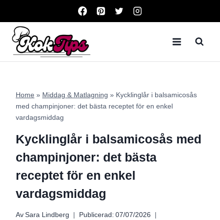
Skip
to
content
Home
»
Middag & Matlagning
»
Kycklinglår i balsamicosås
med champinjoner: det bästa receptet för en enkel
vardagsmiddag
Kycklinglår i balsamicosås med
champinjoner: det bästa
receptet för en enkel
vardagsmiddag
Av
Sara Lindberg
Publicerad:
07/07/2026