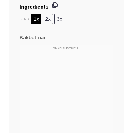
Ingredients
1x
2x
3x
SKALA
Kakbottnar: