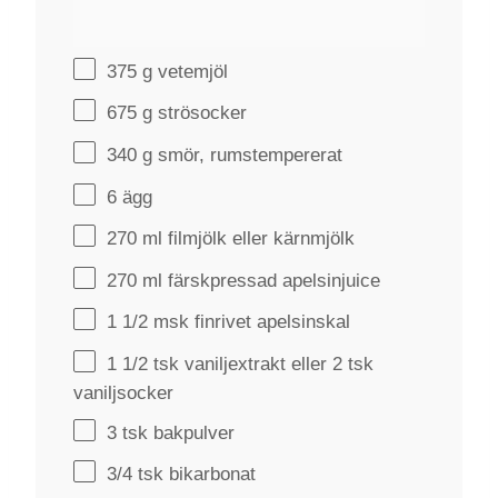
375 g
vetemjöl
675 g
strösocker
340 g
smör, rumstempererat
6
ägg
270
ml filmjölk eller kärnmjölk
270
ml färskpressad apelsinjuice
1 1/2
msk finrivet apelsinskal
1 1/2
tsk vaniljextrakt eller 2 tsk
vaniljsocker
3
tsk bakpulver
3/4
tsk bikarbonat