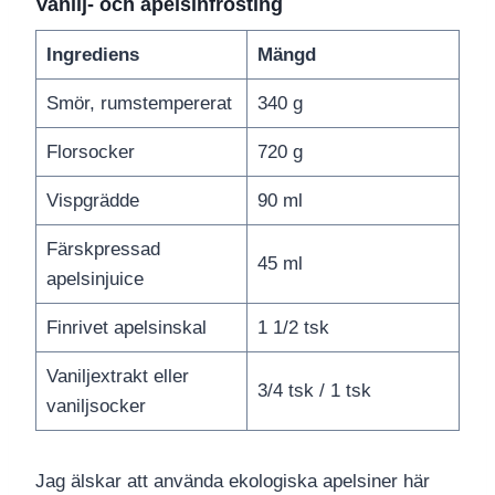
Vanilj- och apelsinfrosting
Ingrediens
Mängd
Smör, rumstempererat
340 g
Florsocker
720 g
Vispgrädde
90 ml
Färskpressad
45 ml
apelsinjuice
Finrivet apelsinskal
1 1/2 tsk
Vaniljextrakt eller
3/4 tsk / 1 tsk
vaniljsocker
Jag älskar att använda ekologiska apelsiner här