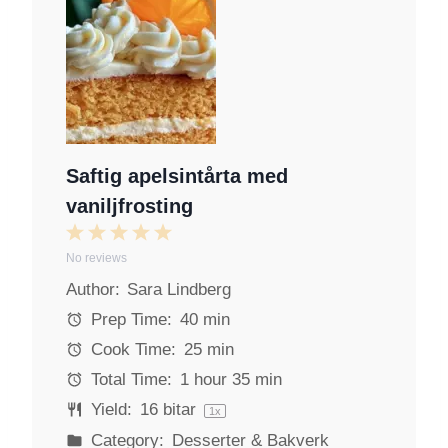
Saftig apelsintårta med
vaniljfrosting
1
2
3
4
5
No reviews
S
S
S
S
S
Author:
Sara Lindberg
t
t
t
t
t
a
a
a
a
a
Prep Time:
40 min
r
r
r
r
r
Cook Time:
25 min
s
s
s
s
Total Time:
1 hour 35 min
Yield:
16
bitar
1
x
Category:
Desserter & Bakverk