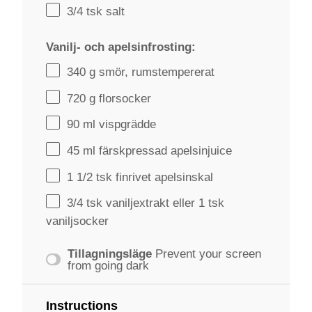
3/4
tsk salt
Vanilj- och apelsinfrosting:
340 g
smör, rumstempererat
720 g
florsocker
90
ml vispgrädde
45
ml färskpressad apelsinjuice
1 1/2
tsk finrivet apelsinskal
3/4
tsk vaniljextrakt eller 1 tsk
vaniljsocker
Tillagningsläge
Prevent your screen
from going dark
Instructions