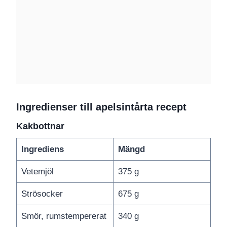
Ingredienser till apelsintårta recept
Kakbottnar
Ingrediens
Mängd
Vetemjöl
375 g
Strösocker
675 g
Smör, rumstempererat
340 g