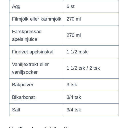
Ägg
6 st
Filmjölk eller kärnmjölk
270 ml
Färskpressad
270 ml
apelsinjuice
Finrivet apelsinskal
1 1/2 msk
Vaniljextrakt eller
1 1/2 tsk / 2 tsk
vaniljsocker
Bakpulver
3 tsk
Bikarbonat
3/4 tsk
Salt
3/4 tsk