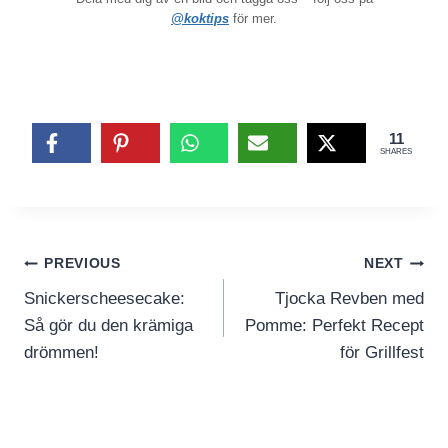
@koktips
för mer.
11
SHARES
Inläggsnavigering
PREVIOUS
NEXT
Snickerscheesecake:
Tjocka Revben med
Så gör du den krämiga
Pomme: Perfekt Recept
drömmen!
för Grillfest