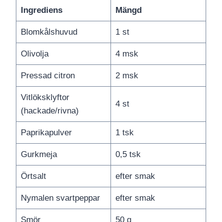
Ingrediens
Mängd
Blomkålshuvud
1 st
Olivolja
4 msk
Pressad citron
2 msk
Vitlöksklyftor
4 st
(hackade/rivna)
Paprikapulver
1 tsk
Gurkmeja
0,5 tsk
Örtsalt
efter smak
Nymalen svartpeppar
efter smak
Smör
50 g