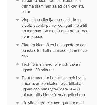
Ta bort bladen från blomkålen och
trimma stammen så att den kan stå
plant.
Vispa ihop olivolja, pressad citron,
vitlök, paprikapulver och gurkmeja till
en marinad. Smaksätt med örtsalt och
svartpeppar.
Placera blomkålen i en ugnsform och
pensla eller häll marinaden jämnt över
den.
Täck formen med folie och baka i
ugnen i 30 minuter.
Ta ut formen, ta bort folien och hyvla
smör över blomkålen. Sätt tillbaka i
ugnen och baka ytterligare 20–30
minuter tills blomkålen är gyllenbrun.
Låt vila några minuter, garnera med