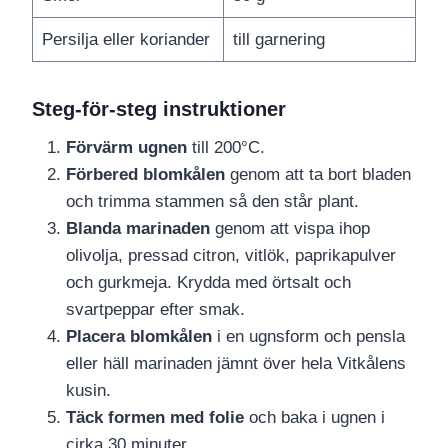
Persilja eller koriander
till garnering
Steg-för-steg instruktioner
Förvärm ugnen
till 200°C.
Förbered blomkålen
genom att ta bort bladen
och trimma stammen så den står plant.
Blanda marinaden
genom att vispa ihop
olivolja, pressad citron, vitlök, paprikapulver
och gurkmeja. Krydda med örtsalt och
svartpeppar efter smak.
Placera blomkålen
i en ugnsform och pensla
eller häll marinaden jämnt över hela Vitkålens
kusin.
Täck formen med folie
och baka i ugnen i
cirka 30 minuter.