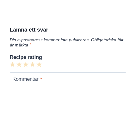
Lämna ett svar
Din e-postadress kommer inte publiceras.
Obligatoriska fält
är märkta
*
Recipe rating
1
2
3
4
5
Star
Stars
Stars
Stars
Stars
Kommentar
*