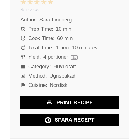
1
2
3
4
5
No reviews
S
S
S
S
S
Author:
Sara Lindberg
t
t
t
t
t
a
a
a
a
a
Prep Time:
10 min
r
r
r
r
r
Cook Time:
60 min
s
s
s
s
Total Time:
1 hour 10 minutes
Yield:
4
portioner
1
x
Category:
Huvudrätt
Method:
Ugnsbakad
Cuisine:
Nordisk
PRINT RECIPE
SPARA RECEPT