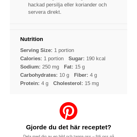
hackad persilja eller koriander och
servera direkt.
Nutrition
Serving Size:
1 portion
Calories:
1 portion
Sugar:
190 kcal
Sodium:
250 mg
Fat:
15 g
Carbohydrates:
10 g
Fiber:
4 g
Protein:
4 g
Cholesterol:
15 mg
Gjorde du det här receptet?
Dela med dig av en bild och tagga oss – följ oss på