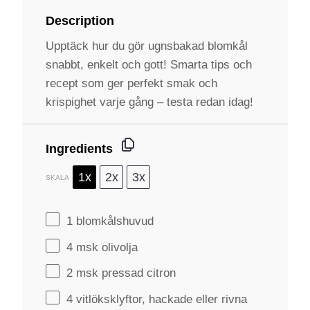
Description
Upptäck hur du gör ugnsbakad blomkål
snabbt, enkelt och gott! Smarta tips och
recept som ger perfekt smak och
krispighet varje gång – testa redan idag!
Ingredients
1x
2x
3x
SKALA
1
blomkålshuvud
4
msk olivolja
2
msk pressad citron
4
vitlöksklyftor, hackade eller rivna