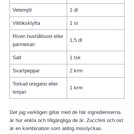
Vetemjöl
1 dl
Vitlöksklyfta
1 st
Riven hushållsost eller
1,5 dl
parmesan
Salt
1 tsk
Svartpeppar
2 krm
Torkad oregano eller
1 krm
timjan
Det jag verkligen gillar med de här ingredienserna
är hur enkla och tillgängliga de är. Zucchini och ost
är en kombination som aldrig misslyckas.