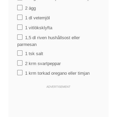
2
ägg
1
dl vetemjöl
1
vitlöksklyfta
1
,5 dl riven hushållsost eller
parmesan
1
tsk salt
2
krm svartpeppar
1
krm torkad oregano eller timjan