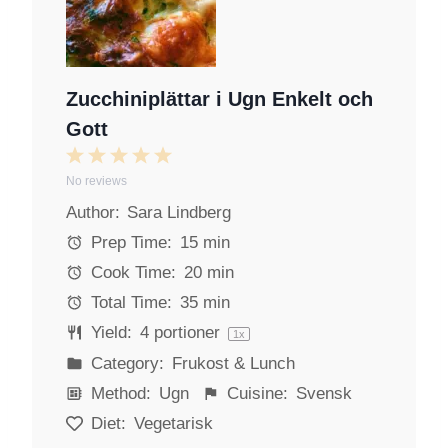
Zucchiniplättar i Ugn Enkelt och
Gott
1
2
3
4
5
No reviews
S
S
S
S
S
Author:
Sara Lindberg
t
t
t
t
t
a
a
a
a
a
Prep Time:
15 min
r
r
r
r
r
Cook Time:
20 min
s
s
s
s
Total Time:
35 min
Yield:
4
portioner
1
x
Category:
Frukost & Lunch
Method:
Ugn
Cuisine:
Svensk
Diet:
Vegetarisk