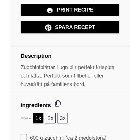
PRINT RECIPE
SPARA RECEPT
Description
Zucchiniplättar i ugn blir perfekt krispiga
och lätta. Perfekt som tillbehör eller
huvudrätt på familjens bord.
Ingredients
1x
2x
3x
SKALA
600 g
zucchini (ca
2
medelstora)