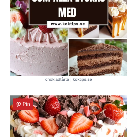
chokladtårta | koktips.se
Pin