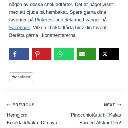
någon av dessa chokladtårtor. Det är något visst
med att bjuda på hembakat. Spara gärna dina
favoriter på
Pinterest
och dela med vänner på
Facebook
. Vilken chokladtårta blev din favorit.
Berätta gärna i kommentarerna.
Post
#
topplistor
Tags:
Inläggsnavigering
PREVIOUS
NEXT
Hemgjord
Pinocchiotårta till Kalas
Kolakladdkaka: Din nya
– Barnen Älskar Den!