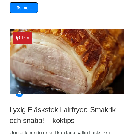
Läs mer…
Pin
Lyxig Fläskstek i airfryer: Smakrik
och snabb! – koktips
Upptäck hur du enkelt kan laga saftig fläskstek i