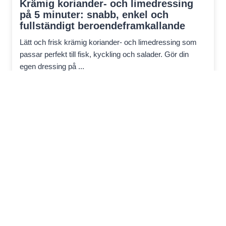
Krämig koriander- och limedressing
på 5 minuter: snabb, enkel och
fullständigt beroendeframkallande
Lätt och frisk krämig koriander- och limedressing som
passar perfekt till fisk, kyckling och salader. Gör din
egen dressing på ...
Integritetspolicy
Ansvarsfriskrivning
Policy för cookies
Villkor och bestämmelser
Retur och återbetalningspolicy
Slutanvändarlicensavtal
Om mig
kontakt
© 2026
koktips
• All Rights Reserved!