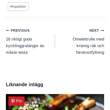
Post
#
topplistor
Tags:
Inläggsnavigering
PREVIOUS
NEXT
16 riktigt goda
Omelettrulle med
kycklinggratänger du
krämig räk och
måste testa
färskostfyllning
Liknande inlägg
Pin