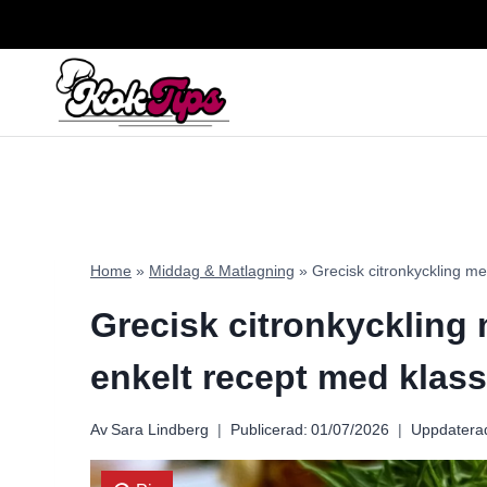
Skip
to
content
Home
»
Middag & Matlagning
»
Grecisk citronkyckling me
Grecisk citronkyckling 
enkelt recept med klas
Av
Sara Lindberg
Publicerad:
01/07/2026
Uppdatera