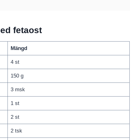
med fetaost
Mängd
4 st
150 g
3 msk
1 st
2 st
2 tsk