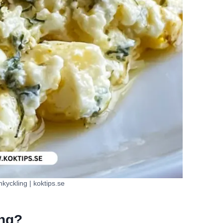
nkyckling | koktips.se
ing?