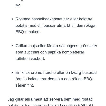
av.
Rostade hasselbackspotatisar eller kokt ny
potatis med dill passar utmärkt till den rökiga
BBQ-smaken.
Grillad majs eller färska säsongens grönsaker
som zucchini och paprika kompletterar
tallriken vackert.
En klick crème fraîche eller en kvarg-baserad
örtsås balanserar den söta och rökiga BBQ-
såsen fint.
Jag gillar allra mest att servera dem med rostad
potatis och massor av hackad persilja strött rakt