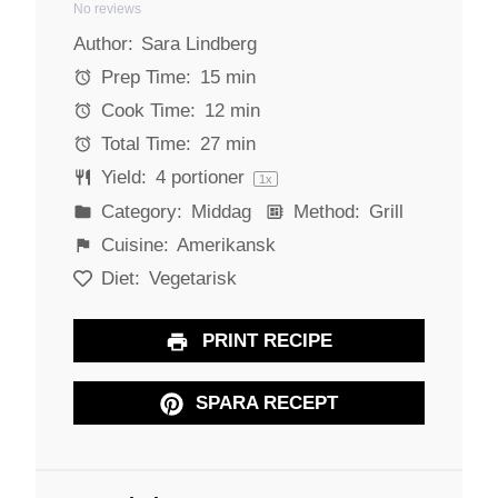
No reviews
S
S
S
S
S
Author:
Sara Lindberg
t
t
t
t
t
a
a
a
a
a
Prep Time:
15 min
r
r
r
r
r
Cook Time:
12 min
s
s
s
s
Total Time:
27 min
Yield:
4
portioner
1
x
Category:
Middag
Method:
Grill
Cuisine:
Amerikansk
Diet:
Vegetarisk
PRINT RECIPE
SPARA RECEPT