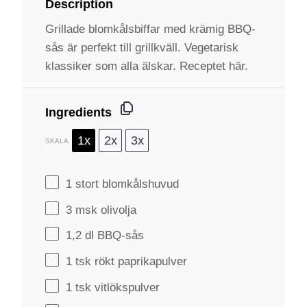
Description
Grillade blomkålsbiffar med krämig BBQ-
sås är perfekt till grillkväll. Vegetarisk
klassiker som alla älskar. Receptet här.
Ingredients
1x
2x
3x
SKALA
1
stort blomkålshuvud
3
msk olivolja
1
,2 dl BBQ-sås
1
tsk rökt paprikapulver
1
tsk vitlökspulver