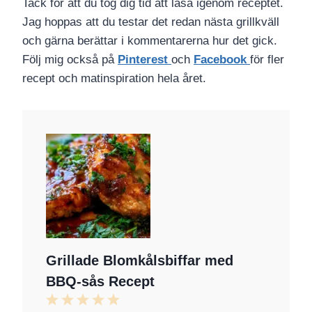
Tack för att du tog dig tid att läsa igenom receptet.
Jag hoppas att du testar det redan nästa grillkväll
och gärna berättar i kommentarerna hur det gick.
Följ mig också på
Pinterest
och
Facebook
för fler
recept och matinspiration hela året.
Grillade Blomkålsbiffar med
BBQ-sås Recept
1
2
3
4
5