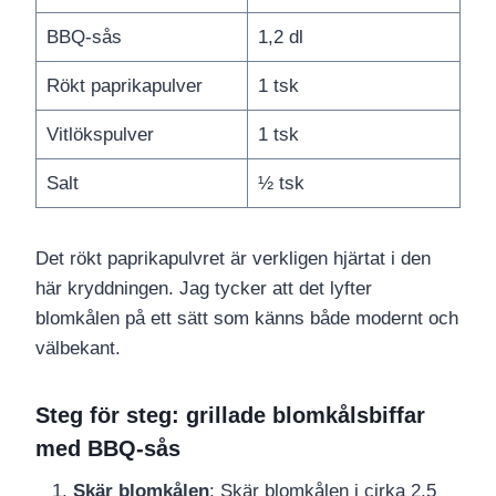
BBQ-sås
1,2 dl
Rökt paprikapulver
1 tsk
Vitlökspulver
1 tsk
Salt
½ tsk
Det rökt paprikapulvret är verkligen hjärtat i den
här kryddningen. Jag tycker att det lyfter
blomkålen på ett sätt som känns både modernt och
välbekant.
Steg för steg: grillade blomkålsbiffar
med BBQ-sås
Skär blomkålen
: Skär blomkålen i cirka 2,5