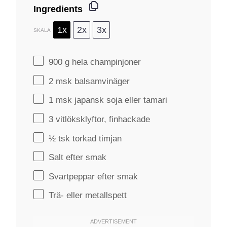
Ingredients
1x
2x
3x
SKALA
900 g
hela champinjoner
2
msk balsamvinäger
1
msk japansk soja eller tamari
3
vitlöksklyftor, finhackade
½
tsk torkad timjan
Salt efter smak
Svartpeppar efter smak
Trä- eller metallspett