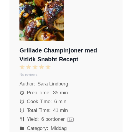
Grillade Champinjoner med
Vitlök Snabbt Recept
1
2
3
4
5
No reviews
S
S
S
S
S
Author:
Sara Lindberg
t
t
t
t
t
a
a
a
a
a
Prep Time:
35 min
r
r
r
r
r
Cook Time:
6 min
s
s
s
s
Total Time:
41 min
Yield:
6
portioner
1
x
Category:
Middag