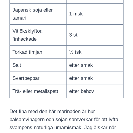
Japansk soja eller
1 msk
tamari
Vitlöksklyftor,
3 st
finhackade
Torkad timjan
½ tsk
Salt
efter smak
Svartpeppar
efter smak
Trä- eller metallspett
efter behov
Det fina med den här marinaden är hur
balsamvinägern och sojan samverkar för att lyfta
svampens naturliga umamismak. Jag älskar när