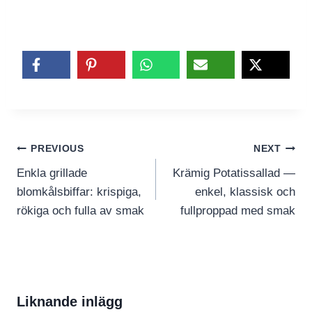
Inläggsnavigering
PREVIOUS
NEXT
Enkla grillade
Krämig Potatissallad —
blomkålsbiffar: krispiga,
enkel, klassisk och
rökiga och fulla av smak
fullproppad med smak
Liknande inlägg