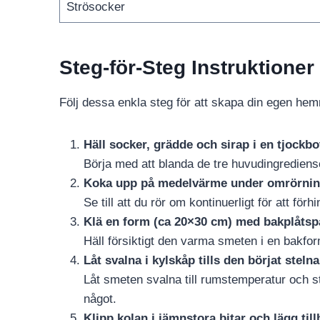
Strösocker
Steg-för-Steg Instruktioner
Följ dessa enkla steg för att skapa din egen he
Häll socker, grädde och sirap i en tjockbo
Börja med att blanda de tre huvudingrediense
Koka upp på medelvärme under omrörning 
Se till att du rör om kontinuerligt för att för
Klä en form (ca 20×30 cm) med bakplåtspa
Häll försiktigt den varma smeten i en bakf
Låt svalna i kylskåp tills den börjat stel
Låt smeten svalna till rumstemperatur och stä
något.
Klipp kolan i jämnstora bitar och lägg tillb