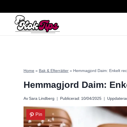
Skip
to
content
Home
»
Bak & Efterrätter
»
Hemmagjord Daim: Enkelt rece
Hemmagjord Daim: Enkel
Av
Sara Lindberg
Publicerad:
10/04/2025
Uppdatera
Pin