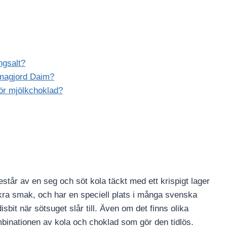
ngsalt?
mmagjord Daim?
för mjölkchoklad?
år av en seg och söt kola täckt med ett krispigt lager
kra smak, och har en speciell plats i många svenska
sbit när sötsuget slår till. Även om det finns olika
mbinationen av kola och choklad som gör den tidlös.