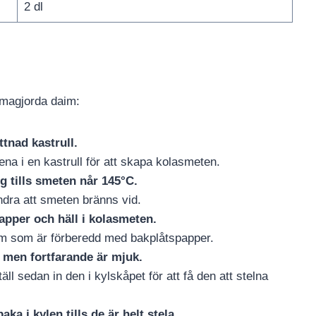
2 dl
mmagjorda daim:
ttnad kastrull.
na i en kastrull för att skapa kolasmeten.
tills smeten når 145°C.
hindra att smeten bränns vid.
pper och häll i kolasmeten.
orm som är förberedd med bakplåtspapper.
na men fortfarande är mjuk.
ll sedan in den i kylskåpet för att få den att stelna
aka i kylen tills de är helt stela.