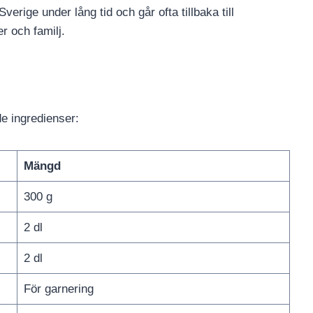
Sverige under lång tid och går ofta tillbaka till
 och familj.
e ingredienser:
Mängd
300 g
2 dl
2 dl
För garnering