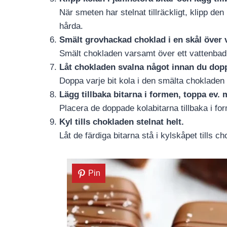
När smeten har stelnat tillräckligt, klipp den 
hårda.
Smält grovhackad choklad i en skål över 
Smält chokladen varsamt över ett vattenbad 
Låt chokladen svalna något innan du doppa
Doppa varje bit kola i den smälta chokladen 
Lägg tillbaka bitarna i formen, toppa ev. m
Placera de doppade kolabitarna tillbaka i for
Kyl tills chokladen stelnat helt.
Låt de färdiga bitarna stå i kylskåpet tills ch
Pin