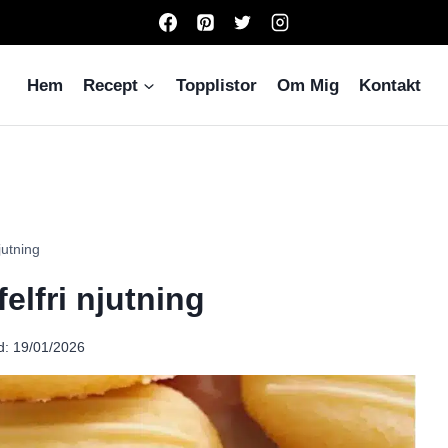
Hem
Recept
Topplistor
Om Mig
Kontakt
jutning
lfri njutning
d:
19/01/2026