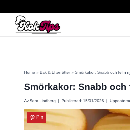
Skip
to
content
Home
»
Bak & Efterrätter
»
Smörkakor: Snabb och felfri n
Smörkakor: Snabb och fe
Av
Sara Lindberg
Publicerad:
15/01/2026
Uppdatera
Pin