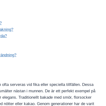
?
bakning?
rda?
vändning?
ta serveras vid fika eller speciella tillfällen. Dessa
mälter nästan i munnen. De är ett perfekt exempel på
 elegans. Traditionellt bakade med smör, florsocker
med nötter eller kakao. Genom generationer har de varit