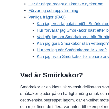
Här är några recept du kanske tycker om
Förvaring och uppvärmning
Vanliga frågor (FAQ)
Kan jag ersätta potatismjöl i Smörkakor
Hur förvarar jag Smörkakor bäst efter 
Vad gör jag om Smörkakorna blir för hå
Kan jag göra Smörkakor utan vetemjöl?
Hur vet jag när Smörkakorna är klara?
Kan jag frysa Smörkakor för senare an
Vad är Smörkakor?
Smörkakor är en klassisk svensk delikatess som of
småkakor bjuder på en härligt smörig smak och s
det svenska begreppet lagom, där enkelhet möter
och mjöl finns de i flera varianter, till exempel 