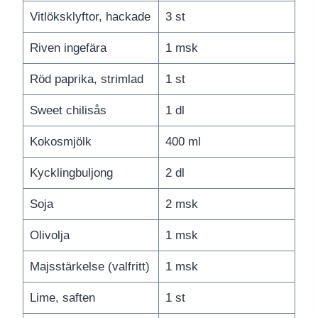
Vitlöksklyftor, hackade
3 st
Riven ingefära
1 msk
Röd paprika, strimlad
1 st
Sweet chilisås
1 dl
Kokosmjölk
400 ml
Kycklingbuljong
2 dl
Soja
2 msk
Olivolja
1 msk
Majsstärkelse (valfritt)
1 msk
Lime, saften
1 st