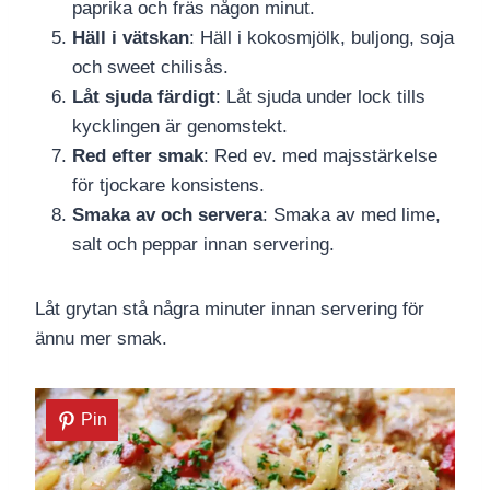
paprika och fräs någon minut.
Häll i vätskan
: Häll i kokosmjölk, buljong, soja
och sweet chilisås.
Låt sjuda färdigt
: Låt sjuda under lock tills
kycklingen är genomstekt.
Red efter smak
: Red ev. med majsstärkelse
för tjockare konsistens.
Smaka av och servera
: Smaka av med lime,
salt och peppar innan servering.
Låt grytan stå några minuter innan servering för
ännu mer smak.
Pin