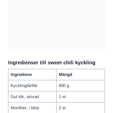
Ingredienser till sweet chili kyckling
Ingrediens
Mängd
Kycklinglårfilé
600 g
Gul lök, skivad
1 st
Morötter, i bitar
2 st