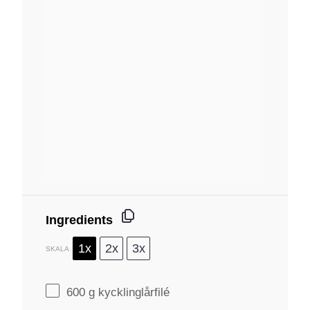
Ingredients
1x
2x
3x
SKALA
600 g
kycklinglårfilé