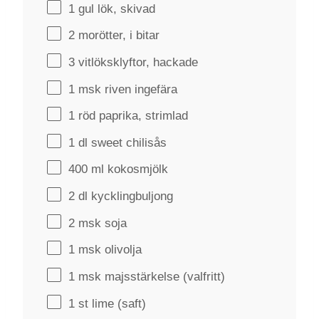
1
gul lök, skivad
2
morötter, i bitar
3
vitlöksklyftor, hackade
1
msk riven ingefära
1
röd paprika, strimlad
1
dl sweet chilisås
400
ml kokosmjölk
2
dl kycklingbuljong
2
msk soja
1
msk olivolja
1
msk majsstärkelse (valfritt)
1
st lime (saft)