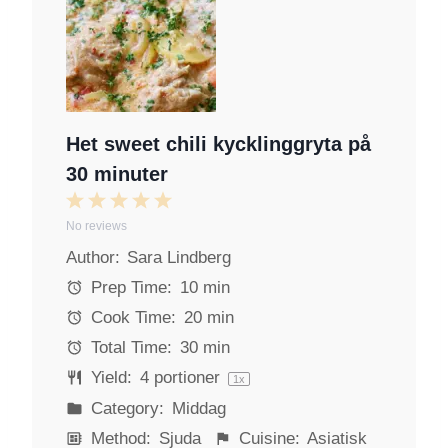
Het sweet chili kycklinggryta på
30 minuter
1
2
3
4
5
No reviews
S
S
S
S
S
Author:
Sara Lindberg
t
t
t
t
t
a
a
a
a
a
Prep Time:
10 min
r
r
r
r
r
Cook Time:
20 min
s
s
s
s
Total Time:
30 min
Yield:
4
portioner
1
x
Category:
Middag
Method:
Sjuda
Cuisine:
Asiatisk