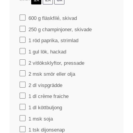
600 g
fläskfilé, skivad
250 g
champinjoner, skivade
1
röd paprika, strimlad
1
gul lök, hackad
2
vitlöksklyftor, pressade
2
msk smör eller olja
2
dl vispgrädde
1
dl crème fraiche
1
dl köttbuljong
1
msk soja
1
tsk dijonsenap