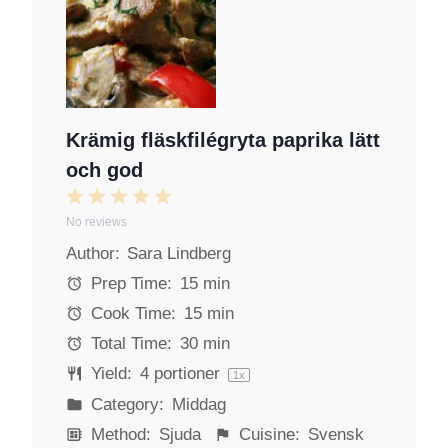
Krämig fläskfilégryta paprika lätt
och god
1
2
3
4
5
No reviews
S
S
S
S
S
Author:
Sara Lindberg
t
t
t
t
t
a
a
a
a
a
Prep Time:
15 min
r
r
r
r
r
Cook Time:
15 min
s
s
s
s
Total Time:
30 min
Yield:
4
portioner
1
x
Category:
Middag
Method:
Sjuda
Cuisine:
Svensk