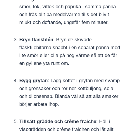
smör, lök, vitlök och paprika i samma panna
och fräs allt på medelvärme tills det blivit
mjukt och doftande, ungefär fem minuter.
Bryn fläskfilén
: Bryn de skivade
fläskfilebitarna snabbt i en separat panna med
lite smör eller olja på hög värme så att de får
en gyllene yta runt om.
Bygg grytan
: Lägg köttet i grytan med svamp
och grönsaker och rör ner köttbuljong, soja
och dijonsenap. Blanda väl så att alla smaker
börjar arbeta ihop.
Tillsätt grädde och crème fraiche
: Häll i
vispgrädden och crème fraichen och låt allt