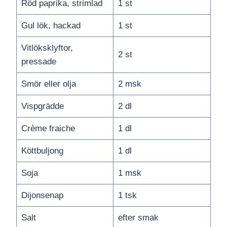
Röd paprika, strimlad
1 st
Gul lök, hackad
1 st
Vitlöksklyftor,
2 st
pressade
Smör eller olja
2 msk
Vispgrädde
2 dl
Crème fraiche
1 dl
Köttbuljong
1 dl
Soja
1 msk
Dijonsenap
1 tsk
Salt
efter smak