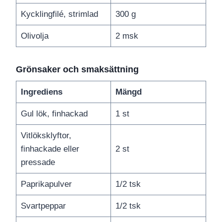
Kycklingfilé, strimlad
300 g
Olivolja
2 msk
Grönsaker och smaksättning
Ingrediens
Mängd
Gul lök, finhackad
1 st
Vitlöksklyftor,
finhackade eller
2 st
pressade
Paprikapulver
1/2 tsk
Svartpeppar
1/2 tsk