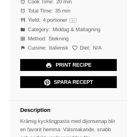
r
r
r
r
r
Cook Time:
20 min
s
s
s
s
Total Time:
35 min
Yield:
4
portioner
1
x
Category:
Middag & Matlagning
Method:
Stekning
Cuisine:
Italiensk
Diet:
N/A
PRINT RECIPE
SPARA RECEPT
Description
Krämig kycklingpasta med dijonsenap blir
en favorit hemma. Välsmakande, snabb