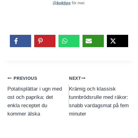
@koktips
för mer.
Inläggsnavigering
PREVIOUS
NEXT
Potatisplättar i ugn med
Krämig och klassisk
ost och paprika: det
tunnbrödsrulle med räkor:
enkla receptet du
snabb vardagsmat på fem
kommer älska
minuter