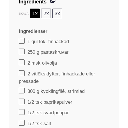
Ingredients
1x
2x
3x
SKALA
Ingredienser
1
gul lök, finhackad
250 g
pastaskruvar
2
msk olivolja
2
vitlöksklyftor, finhackade eller
pressade
300 g
kycklingfilé, strimlad
1/2
tsk paprikapulver
1/2
tsk svartpeppar
1/2
tsk salt