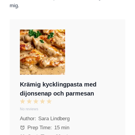
mig.
Krämig kycklingpasta med
dijonsenap och parmesan
1
2
3
4
5
No reviews
S
S
S
S
S
Author:
Sara Lindberg
t
t
t
t
t
a
a
a
a
a
Prep Time:
15 min