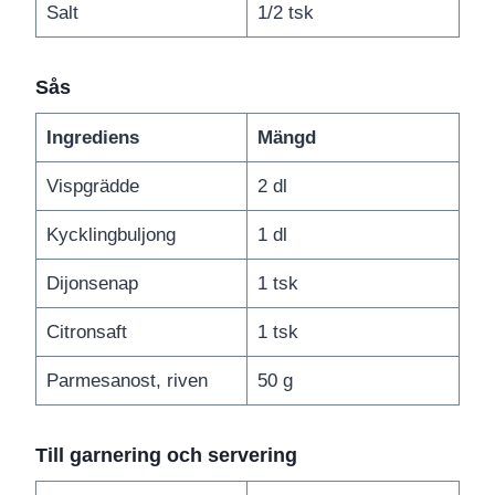
Salt
1/2 tsk
Sås
Ingrediens
Mängd
Vispgrädde
2 dl
Kycklingbuljong
1 dl
Dijonsenap
1 tsk
Citronsaft
1 tsk
Parmesanost, riven
50 g
Till garnering och servering