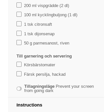
200
ml vispgrädde (
2
dl)
100
ml kycklingbuljong (
1
dl)
1
tsk citronsaft
1
tsk dijonsenap
50 g
parmesanost, riven
Till garnering och servering
Körsbärstomater
Färsk persilja, hackad
Tillagningsläge
Prevent your screen
from going dark
Instructions