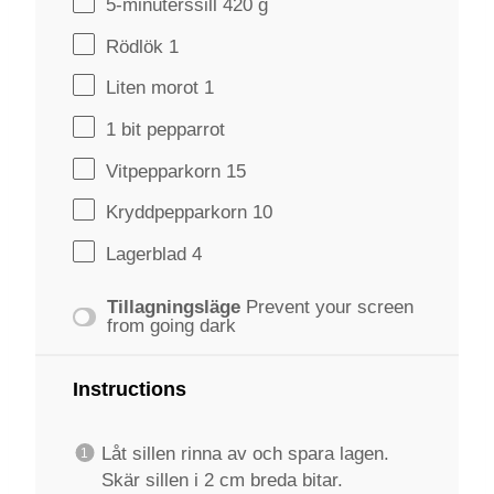
5
-minuterssill 420 g
Rödlök 1
Liten morot 1
1
bit pepparrot
Vitpepparkorn
1
5
Kryddpepparkorn
1
0
Lagerblad 4
Tillagningsläge
Prevent your screen
from going dark
Instructions
Låt sillen rinna av och spara lagen.
Skär sillen i 2 cm breda bitar.