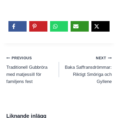
Inläggsnavigering
PREVIOUS
NEXT
Traditionell Gubbröra
Baka Saffransdrömmar:
med matjessill för
Riktigt Smöriga och
familjens fest
Gyllene
Liknande inlägg