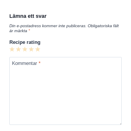
Lämna ett svar
Din e-postadress kommer inte publiceras.
Obligatoriska fält
är märkta
*
Recipe rating
1
2
3
4
5
Star
Stars
Stars
Stars
Stars
Kommentar
*