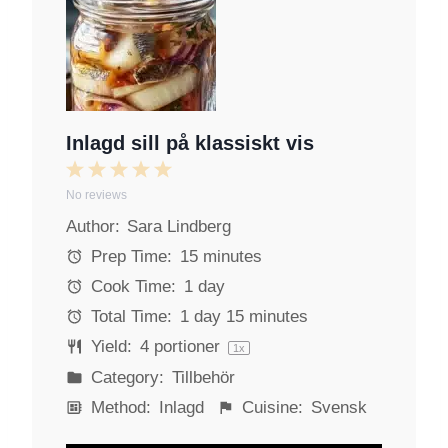
Inlagd sill på klassiskt vis
1
2
3
4
5
No reviews
S
S
S
S
S
Author:
Sara Lindberg
t
t
t
t
t
a
a
a
a
a
Prep Time:
15 minutes
r
r
r
r
r
Cook Time:
1 day
s
s
s
s
Total Time:
1 day 15 minutes
Yield:
4
portioner
1
x
Category:
Tillbehör
Method:
Inlagd
Cuisine:
Svensk