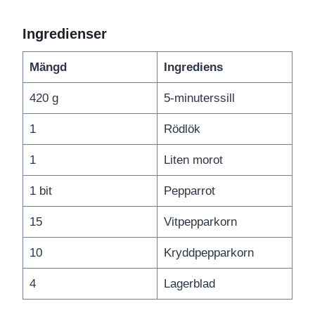
Ingredienser
Mängd
Ingrediens
420 g
5-minuterssill
1
Rödlök
1
Liten morot
1 bit
Pepparrot
15
Vitpepparkorn
10
Kryddpepparkorn
4
Lagerblad