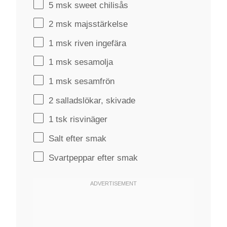
5
msk sweet chilisås
2
msk majsstärkelse
1
msk riven ingefära
1
msk sesamolja
1
msk sesamfrön
2
salladslökar, skivade
1
tsk risvinäger
Salt efter smak
Svartpeppar efter smak