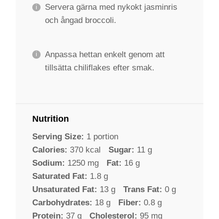
Servera gärna med nykokt jasminris
och ångad broccoli.
Anpassa hettan enkelt genom att
tillsätta chiliflakes efter smak.
Nutrition
Serving Size:
1 portion
Calories:
370 kcal
Sugar:
11 g
Sodium:
1250 mg
Fat:
16 g
Saturated Fat:
1.8 g
Unsaturated Fat:
13 g
Trans Fat:
0 g
Carbohydrates:
18 g
Fiber:
0.8 g
Protein:
37 g
Cholesterol:
95 mg