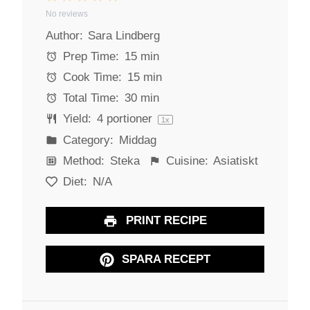
No reviews
S
S
S
S
S
Author:
Sara Lindberg
t
t
t
t
t
a
a
a
a
a
Prep Time:
15 min
r
r
r
r
r
Cook Time:
15 min
s
s
s
s
Total Time:
30 min
Yield:
4
portioner
1
x
Category:
Middag
Method:
Steka
Cuisine:
Asiatiskt
Diet:
N/A
PRINT RECIPE
SPARA RECEPT