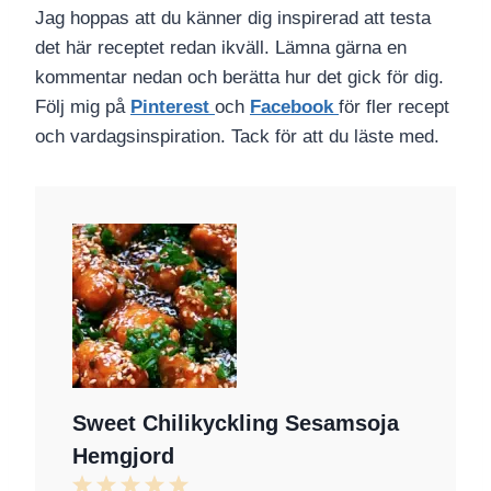
Jag hoppas att du känner dig inspirerad att testa
det här receptet redan ikväll. Lämna gärna en
kommentar nedan och berätta hur det gick för dig.
Följ mig på
Pinterest
och
Facebook
för fler recept
och vardagsinspiration. Tack för att du läste med.
Sweet Chilikyckling Sesamsoja
Hemgjord
1
2
3
4
5