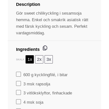
Description
Gör sweet chilikyckling i sesamsoja
hemma. Enkel och smakrik asiatisk rätt
med färsk kyckling och sesam. Perfekt
vardagsmiddag.
Ingredients
1x
2x
3x
SKALA
600 g
kycklingfilé, i bitar
3
msk rapsolja
3
vitlöksklyftor, finhackade
4
msk soja