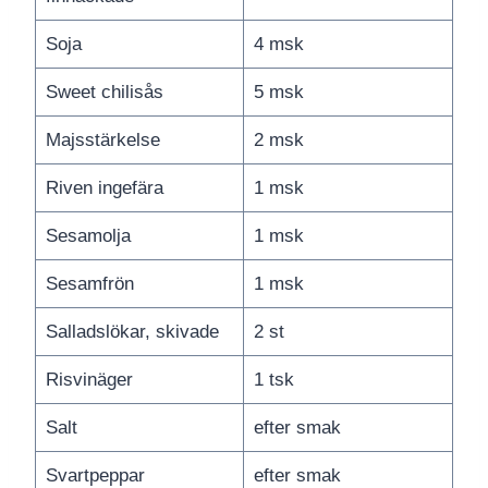
Soja
4 msk
Sweet chilisås
5 msk
Majsstärkelse
2 msk
Riven ingefära
1 msk
Sesamolja
1 msk
Sesamfrön
1 msk
Salladslökar, skivade
2 st
Risvinäger
1 tsk
Salt
efter smak
Svartpeppar
efter smak