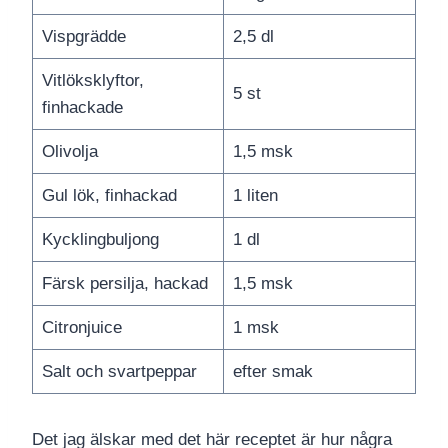
Vispgrädde
2,5 dl
Vitlöksklyftor,
5 st
finhackade
Olivolja
1,5 msk
Gul lök, finhackad
1 liten
Kycklingbuljong
1 dl
Färsk persilja, hackad
1,5 msk
Citronjuice
1 msk
Salt och svartpeppar
efter smak
Det jag älskar med det här receptet är hur några