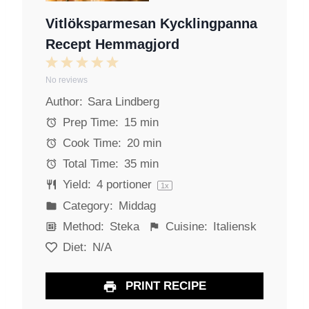
Vitlöksparmesan Kycklingpanna
Recept Hemmagjord
1
2
3
4
5
No reviews
S
S
S
S
S
Author:
Sara Lindberg
t
t
t
t
t
a
a
a
a
a
Prep Time:
15 min
r
r
r
r
r
Cook Time:
20 min
s
s
s
s
Total Time:
35 min
Yield:
4
portioner
1
x
Category:
Middag
Method:
Steka
Cuisine:
Italiensk
Diet:
N/A
PRINT RECIPE