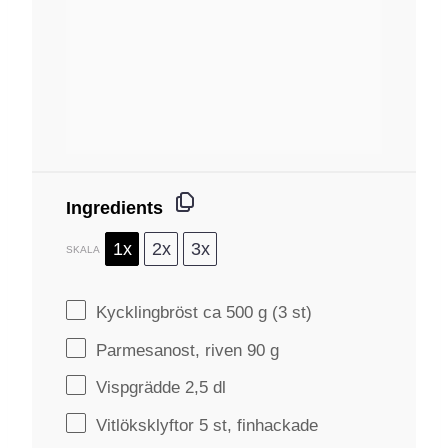
Ingredients
1x
2x
3x
SKALA
Kycklingbröst ca 500 g (3 st)
Parmesanost, riven 90 g
Vispgrädde 2,5 dl
Vitlöksklyftor 5 st, finhackade