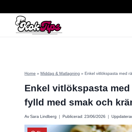
Skip
to
content
Home
»
Middag & Matlagning
»
Enkel vitlökspasta med r
Enkel vitlökspasta med 
fylld med smak och krä
Av
Sara Lindberg
Publicerad:
23/06/2026
Uppdatera