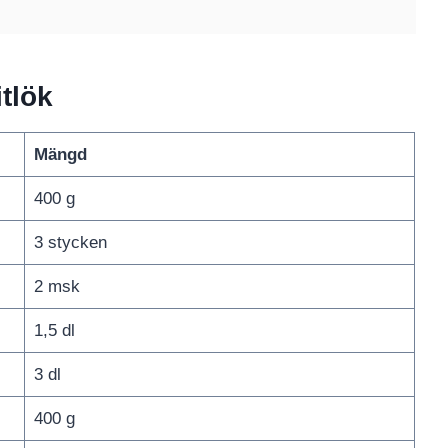
itlök
Mängd
400 g
3 stycken
2 msk
1,5 dl
3 dl
400 g