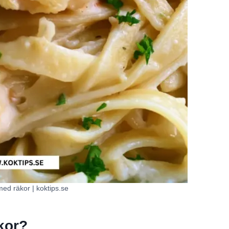
med räkor | koktips.se
kor?