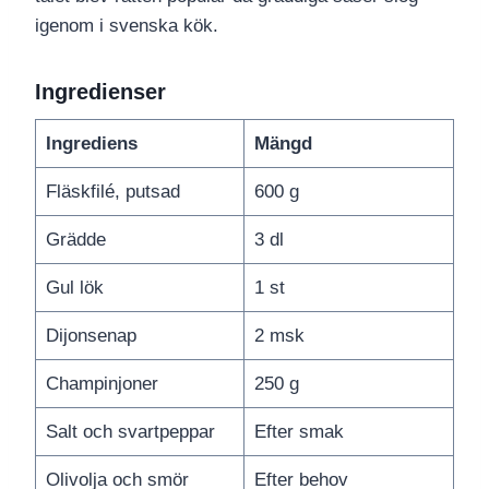
igenom i svenska kök.
Ingredienser
Ingrediens
Mängd
Fläskfilé, putsad
600 g
Grädde
3 dl
Gul lök
1 st
Dijonsenap
2 msk
Champinjoner
250 g
Salt och svartpeppar
Efter smak
Olivolja och smör
Efter behov