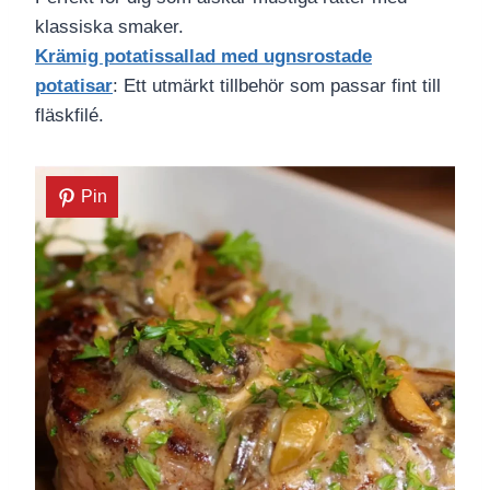
klassiska smaker.
Krämig potatissallad med ugnsrostade
potatisar
: Ett utmärkt tillbehör som passar fint till
fläskfilé.
Pin