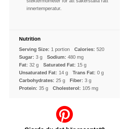
stektermometer för att säkerställa rätt
innertemperatur.
Nutrition
Serving Size:
1 portion
Calories:
520
Sugar:
3 g
Sodium:
480 mg
Fat:
32 g
Saturated Fat:
15 g
Unsaturated Fat:
14 g
Trans Fat:
0 g
Carbohydrates:
25 g
Fiber:
3 g
Protein:
35 g
Cholesterol:
105 mg