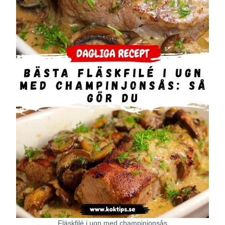
Fläskfilé i ugn med champinjonsås