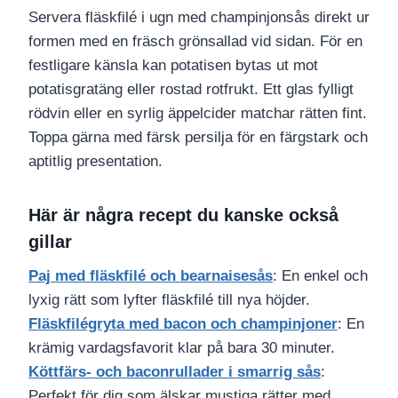
Servera fläskfilé i ugn med champinjonsås direkt ur
formen med en fräsch grönsallad vid sidan. För en
festligare känsla kan potatisen bytas ut mot
potatisgratäng eller rostad rotfrukt. Ett glas fylligt
rödvin eller en syrlig äppelcider matchar rätten fint.
Toppa gärna med färsk persilja för en färgstark och
aptitlig presentation.
Här är några recept du kanske också
gillar
Paj med fläskfilé och bearnaisesås
: En enkel och
lyxig rätt som lyfter fläskfilé till nya höjder.
Fläskfilégryta med bacon och champinjoner
: En
krämig vardagsfavorit klar på bara 30 minuter.
Köttfärs- och baconrullader i smarrig sås
:
Perfekt för dig som älskar mustiga rätter med