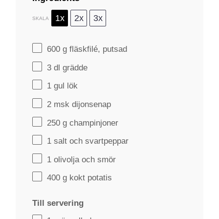
1x
2x
3x
SKALA
600 g
fläskfilé, putsad
3
dl grädde
1
gul lök
2
msk dijonsenap
250 g
champinjoner
1
salt och svartpeppar
1
olivolja och smör
400 g
kokt potatis
Till servering