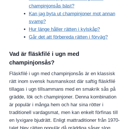
champinjonsås bäst?
Kan jag byta ut champinjoner mot annan
svamp?
Hur länge håller rätten i kylskåp?
Går det att förbereda rätten i förväg?
Vad är fläskfilé i ugn med
champinjonsås?
Fläskfilé i ugn med champinjonsås är en klassisk
rätt inom svensk husmanskost där saftig fläskfilé
tillagas i ugn tillsammans med en smakrik sås på
grädde, lök och champinjoner. Denna kombination
är populär i många hem och har sina rötter i
traditionell vardagsmat, men kan enkelt förfinas till
en lyxigare bjudrätt. Enligt mattraditioner från 1970-
talet blev rätten populär då gräddiga såser slog