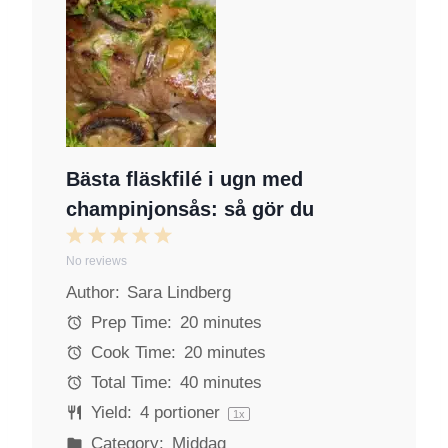
Bästa fläskfilé i ugn med
champinjonsås: så gör du
1
2
3
4
5
No reviews
S
S
S
S
S
Author:
Sara Lindberg
t
t
t
t
t
a
a
a
a
a
Prep Time:
20 minutes
r
r
r
r
r
Cook Time:
20 minutes
s
s
s
s
Total Time:
40 minutes
Yield:
4
portioner
1
x
Category:
Middag