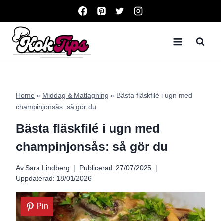
Skip
to
content
Home
»
Middag & Matlagning
»
Bästa fläskfilé i ugn med
champinjonsås: så gör du
Bästa fläskfilé i ugn med
champinjonsås: så gör du
Av
Sara Lindberg
Publicerad:
27/07/2025
Uppdaterad:
18/01/2026
Pin