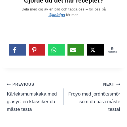
Gjorde du det här receptet?
Dela med dig av en bild och tagga oss – följ oss på
@koktips
för mer.
9
SHARES
Inläggsnavigering
PREVIOUS
NEXT
Kärleksmumskaka med
Froyo med jordnötssmör
glasyr: en klassiker du
som du bara måste
måste testa
testa!