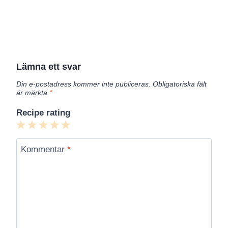
Lämna ett svar
Din e-postadress kommer inte publiceras.
Obligatoriska fält
är märkta
*
Recipe rating
1
2
3
4
5
Star
Stars
Stars
Stars
Stars
Kommentar
*