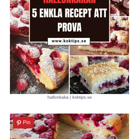
hallonkaka | koktips.se
Pin