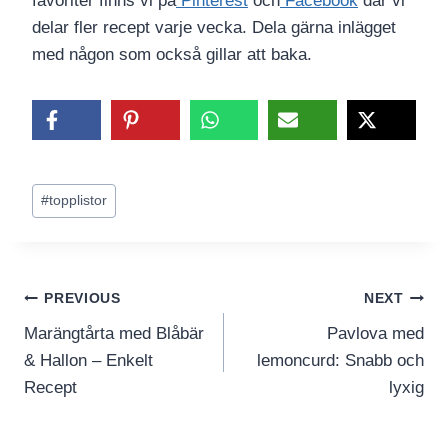
favoriter finns vi på
Pinterest
och
Facebook
där vi
delar fler recept varje vecka. Dela gärna inlägget
med någon som också gillar att baka.
Post
#
topplistor
Tags:
Inläggsnavigering
PREVIOUS
NEXT
Marängtårta med Blåbär
Pavlova med
& Hallon – Enkelt
lemoncurd: Snabb och
Recept
lyxig