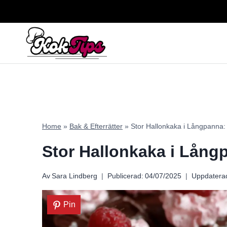
Skip
to
content
Home
»
Bak & Efterrätter
»
Stor Hallonkaka i Långpanna:
Stor Hallonkaka i Lång
Av
Sara Lindberg
Publicerad:
04/07/2025
Uppdatera
Pin