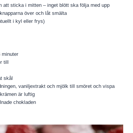
att sticka i mitten – inget blött ska följa med upp
dknapparna över och låt smälta
ellt i kyl eller frys)
3 minuter
till
t skål
dningen, vaniljextrakt och mjölk till smöret och vispa
 krämen är luftig
elnade chokladen