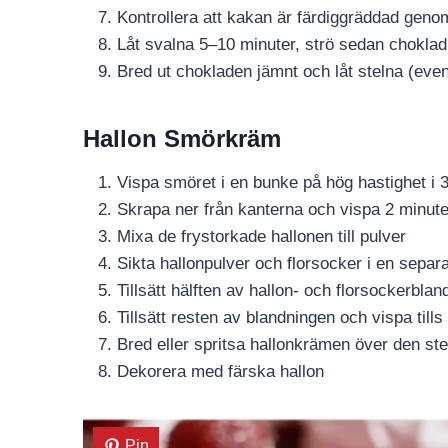
Kontrollera att kakan är färdiggräddad genom 
Låt svalna 5–10 minuter, strö sedan chokla
Bred ut chokladen jämnt och låt stelna (eventu
Hallon Smörkräm
Vispa smöret i en bunke på hög hastighet i 
Skrapa ner från kanterna och vispa 2 minuter 
Mixa de frystorkade hallonen till pulver
Sikta hallonpulver och florsocker i en separa
Tillsätt hälften av hallon- och florsockerblan
Tillsätt resten av blandningen och vispa tills
Bred eller spritsa hallonkrämen över den st
Dekorera med färska hallon
Pin