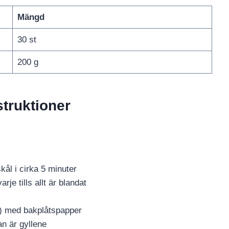
Mängd
30 st
200 g
struktioner
ål i cirka 5 minuter
arje tills allt är blandat
m) med bakplåtspapper
an är gyllene