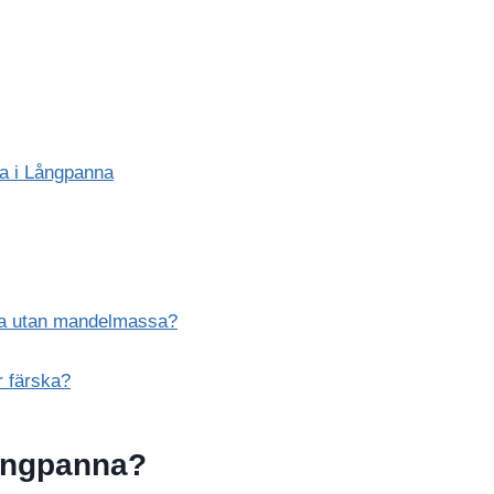
ka i Långpanna
nna utan mandelmassa?
r färska?
Långpanna?