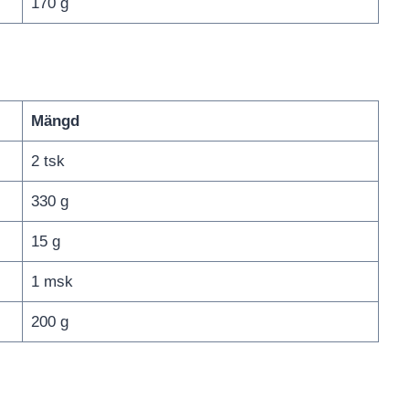
170 g
Mängd
2 tsk
330 g
15 g
1 msk
200 g