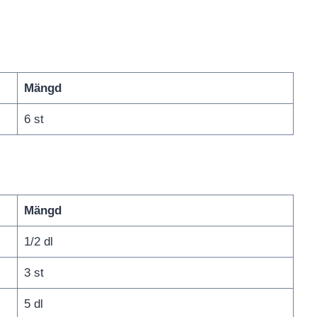
Mängd
6 st
Mängd
1/2 dl
3 st
5 dl