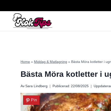
Skip
to
content
Home
»
Middag & Matlagning
»
Bästa Möra kotletter i ug
Bästa Möra kotletter i 
Av
Sara Lindberg
Publicerad:
22/08/2025
Uppdatera
Pin