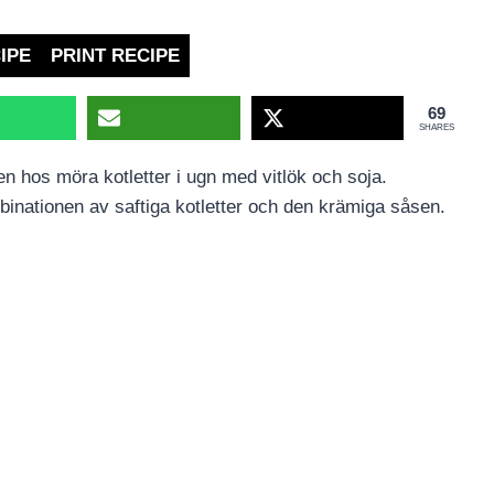
IPE
PRINT RECIPE
69
SHARES
n hos möra kotletter i ugn med vitlök och soja.
inationen av saftiga kotletter och den krämiga såsen.