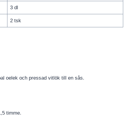
3 dl
2 tsk
l oelek och pressad vitlök till en sås.
1,5 timme.