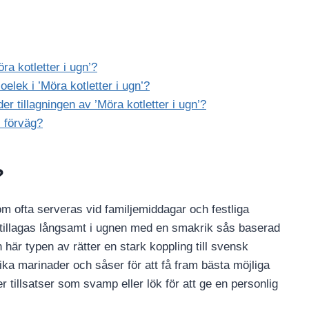
ra kotletter i ugn’?
elek i ’Möra kotletter i ugn’?
er tillagningen av ’Möra kotletter i ugn’?
i förväg?
?
om ofta serveras vid familjemiddagar och festliga
om tillagas långsamt i ugnen med en smakrik sås baserad
n här typen av rätter en stark koppling till svensk
ika marinader och såser för att få fram bästa möjliga
r tillsatser som svamp eller lök för att ge en personlig