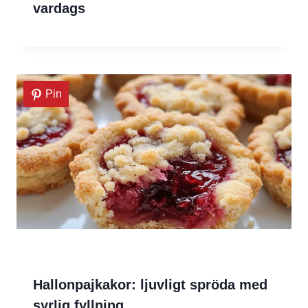
vardags
Pin
Hallonpajkakor: ljuvligt spröda med
syrlig fyllning