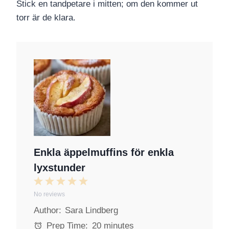
Stick en tandpetare i mitten; om den kommer ut
torr är de klara.
Enkla äppelmuffins för enkla
lyxstunder
1
2
3
4
5
No reviews
S
S
S
S
S
Author:
Sara Lindberg
t
t
t
t
t
a
a
a
a
a
Prep Time:
20 minutes