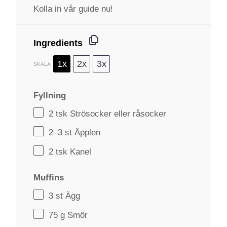
Kolla in vår guide nu!
Ingredients
1x
2x
3x
SKALA
Fyllning
2
tsk Strösocker eller råsocker
2
–
3
st Äpplen
2
tsk Kanel
Muffins
3
st Ägg
75 g
Smör