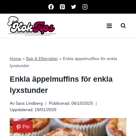
Skip
to
content
Home
»
Bak & Efterrätter
»
Enkla äppelmuffins för enkla
lyxstunder
Enkla äppelmuffins för enkla
lyxstunder
Av
Sara Lindberg
Publicerad:
06/10/2025
Uppdaterad:
19/01/2026
Pin