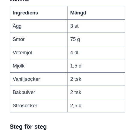
Ingrediens
Mängd
Ägg
3 st
Smör
75 g
Vetemjöl
4 dl
Mjölk
1,5 dl
Vaniljsocker
2 tsk
Bakpulver
2 tsk
Strösocker
2,5 dl
Steg för steg