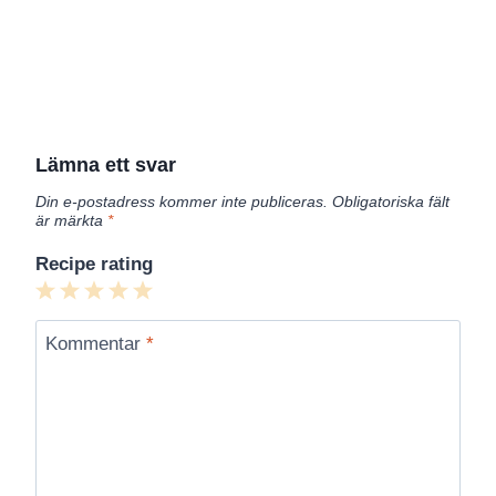
Lämna ett svar
Din e-postadress kommer inte publiceras.
Obligatoriska fält
är märkta
*
Recipe rating
1
2
3
4
5
Star
Stars
Stars
Stars
Stars
Kommentar
*