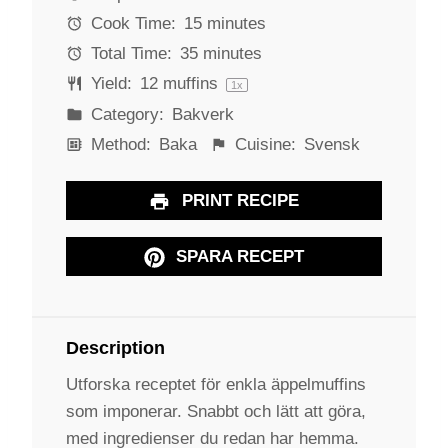
r
r
r
r
r
Cook Time:
15 minutes
s
s
s
s
Total Time:
35 minutes
Yield:
12
muffins
1
x
Category:
Bakverk
Method:
Baka
Cuisine:
Svensk
PRINT RECIPE
SPARA RECEPT
Description
Utforska receptet för enkla äppelmuffins
som imponerar. Snabbt och lätt att göra,
med ingredienser du redan har hemma.