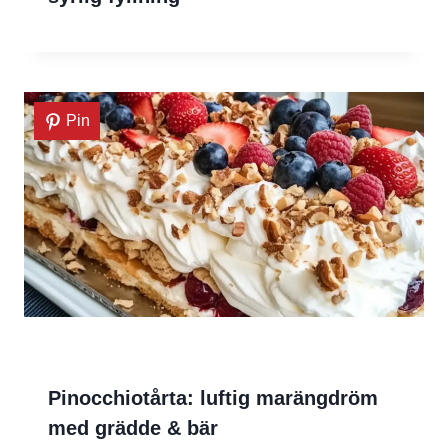
Pin
Pinocchiotårta: luftig marängdröm
med grädde & bär