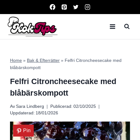
Skip
to
content
Home
»
Bak & Efterrätter
»
Felfri Citroncheesecake med
blåbärskompott
Felfri Citroncheesecake med
blåbärskompott
Av
Sara Lindberg
Publicerad:
02/10/2025
Uppdaterad:
18/01/2026
Pin