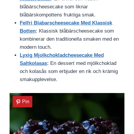
blåbärscheesecake som liknar
blåbärskompottens fruktiga smak.
Felfri Blabarscheesecake Med Klassisk
Botten
:
Klassisk blåbärscheesecake som
kombinerar den traditionella smaken med en
modern touch.
Lyxig Mjolkchokladcheesecake Med
Saltkolasas
:
En dessert med mjölkchoklad
och kolasås som erbjuder en rik och krämig
smakupplevelse.
Pin