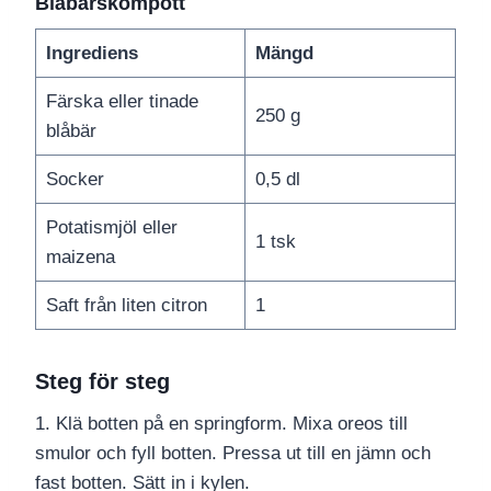
Blåbärskompott
Ingrediens
Mängd
Färska eller tinade
250 g
blåbär
Socker
0,5 dl
Potatismjöl eller
1 tsk
maizena
Saft från liten citron
1
Steg för steg
1. Klä botten på en springform. Mixa oreos till
smulor och fyll botten. Pressa ut till en jämn och
fast botten. Sätt in i kylen.