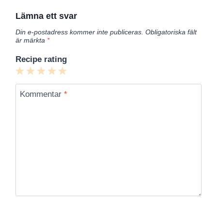
Lämna ett svar
Din e-postadress kommer inte publiceras.
Obligatoriska fält
är märkta
*
Recipe rating
1
2
3
4
5
Star
Stars
Stars
Stars
Stars
Kommentar
*