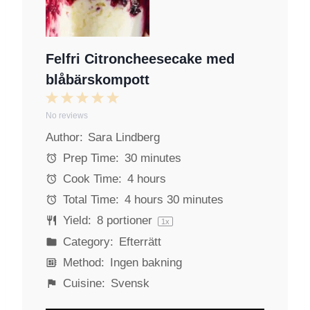
Felfri Citroncheesecake med
blåbärskompott
1
2
3
4
5
No reviews
S
S
S
S
S
Author:
Sara Lindberg
t
t
t
t
t
a
a
a
a
a
Prep Time:
30 minutes
r
r
r
r
r
Cook Time:
4 hours
s
s
s
s
Total Time:
4 hours 30 minutes
Yield:
8
portioner
1
x
Category:
Efterrätt
Method:
Ingen bakning
Cuisine:
Svensk