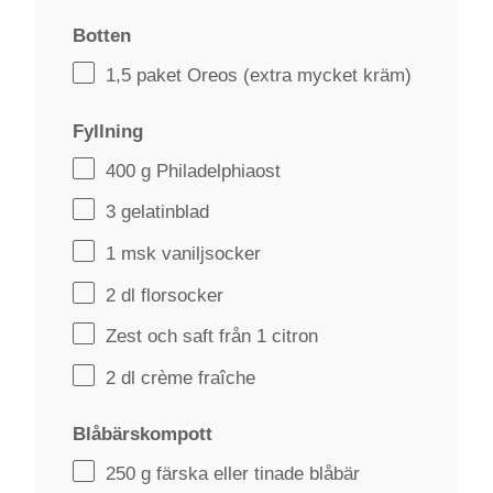
Botten
1
,5 paket Oreos (extra mycket kräm)
Fyllning
400 g
Philadelphiaost
3
gelatinblad
1
msk vaniljsocker
2
dl florsocker
Zest och saft från 1 citron
2
dl crème fraîche
Blåbärskompott
250 g
färska eller tinade blåbär