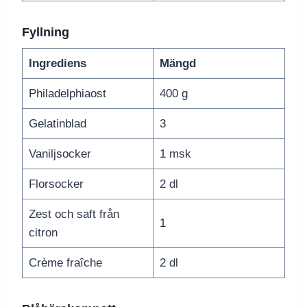
Fyllning
Ingrediens
Mängd
Philadelphiaost
400 g
Gelatinblad
3
Vaniljsocker
1 msk
Florsocker
2 dl
Zest och saft från
1
citron
Crème fraîche
2 dl