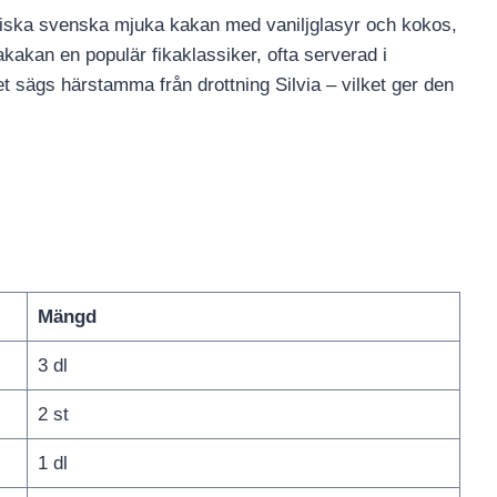
assiska svenska mjuka kakan med vaniljglasyr och kokos,
akakan en populär fikaklassiker, ofta serverad i
net sägs härstamma från drottning Silvia – vilket ger den
Mängd
3 dl
2 st
1 dl