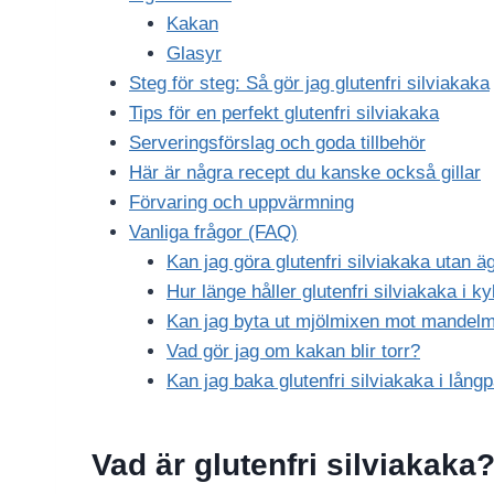
Kakan
Glasyr
Steg för steg: Så gör jag glutenfri silviakaka
Tips för en perfekt glutenfri silviakaka
Serveringsförslag och goda tillbehör
Här är några recept du kanske också gillar
Förvaring och uppvärmning
Vanliga frågor (FAQ)
Kan jag göra glutenfri silviakaka utan ä
Hur länge håller glutenfri silviakaka i k
Kan jag byta ut mjölmixen mot mandelm
Vad gör jag om kakan blir torr?
Kan jag baka glutenfri silviakaka i lång
Vad är glutenfri silviakaka