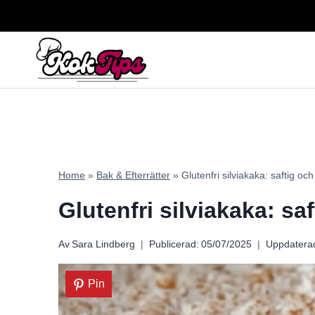
Skip
to
content
Home
»
Bak & Efterrätter
»
Glutenfri silviakaka: saftig oc
Glutenfri silviakaka: sa
Av
Sara Lindberg
Publicerad:
05/07/2025
Uppdatera
Pin