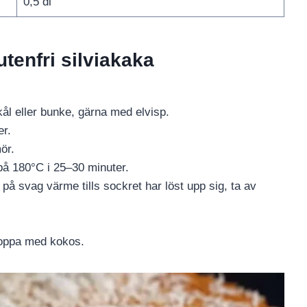
0,5 dl
utenfri silviakaka
kål eller bunke, gärna med elvisp.
er.
ör.
på 180°C i 25–30 minuter.
 på svag värme tills sockret har löst upp sig, ta av
Toppa med kokos.