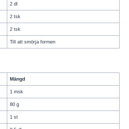
2 dl
2 tsk
2 tsk
Till att smörja formen
Mängd
1 msk
80 g
1 st