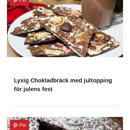
Pin
Lyxig Chokladbräck med jultopping
för julens fest
Pin