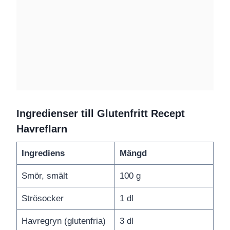
Ingredienser till Glutenfritt Recept
Havreflarn
Ingrediens
Mängd
Smör, smält
100 g
Strösocker
1 dl
Havregryn (glutenfria)
3 dl