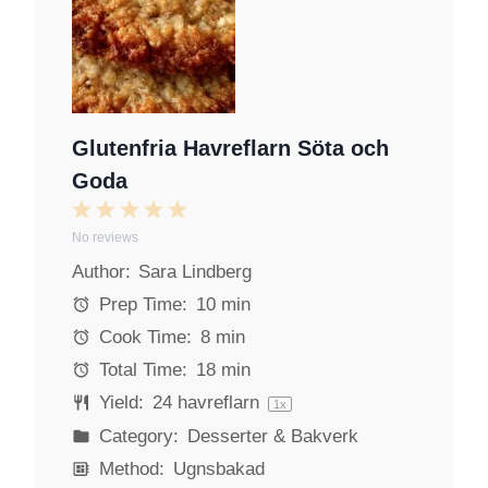
Glutenfria Havreflarn Söta och
Goda
1
2
3
4
5
No reviews
S
S
S
S
S
Author:
Sara Lindberg
t
t
t
t
t
a
a
a
a
a
Prep Time:
10 min
r
r
r
r
r
Cook Time:
8 min
s
s
s
s
Total Time:
18 min
Yield:
24
havreflarn
1
x
Category:
Desserter & Bakverk
Method:
Ugnsbakad