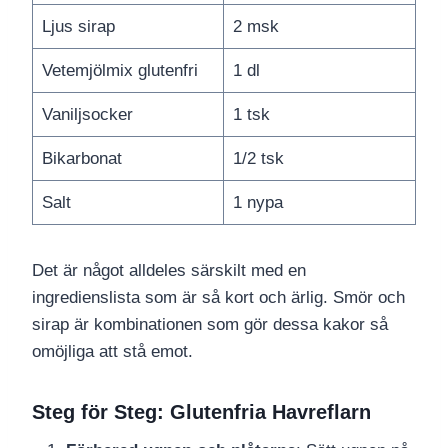
Ljus sirap
2 msk
Vetemjölmix glutenfri
1 dl
Vaniljsocker
1 tsk
Bikarbonat
1/2 tsk
Salt
1 nypa
Det är något alldeles särskilt med en
ingredienslista som är så kort och ärlig. Smör och
sirap är kombinationen som gör dessa kakor så
omöjliga att stå emot.
Steg för Steg: Glutenfria Havreflarn