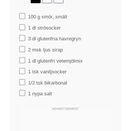
100 g
smör, smält
1
dl strösocker
3
dl glutenfria havregryn
2
msk ljus sirap
1
dl glutenfri vetemjölmix
1
tsk vaniljsocker
1/2
tsk bikarbonat
1
nypa salt