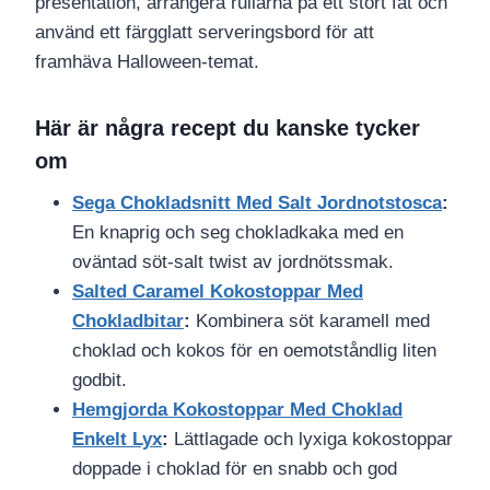
presentation, arrangera rullarna på ett stort fat och
använd ett färgglatt serveringsbord för att
framhäva Halloween-temat.
Här är några recept du kanske tycker
om
Sega Chokladsnitt Med Salt Jordnotstosca
:
En knaprig och seg chokladkaka med en
oväntad söt-salt twist av jordnötssmak.
Salted Caramel Kokostoppar Med
Chokladbitar
:
Kombinera söt karamell med
choklad och kokos för en oemotståndlig liten
godbit.
Hemgjorda Kokostoppar Med Choklad
Enkelt Lyx
:
Lättlagade och lyxiga kokostoppar
doppade i choklad för en snabb och god