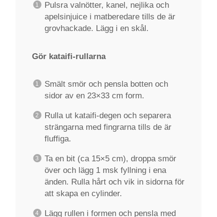
Pulsra valnötter, kanel, nejlika och
apelsinjuice i matberedare tills de är
grovhackade. Lägg i en skål.
Gör kataifi-rullarna
Smält smör och pensla botten och
sidor av en 23×33 cm form.
Rulla ut kataifi-degen och separera
strängarna med fingrarna tills de är
fluffiga.
Ta en bit (ca 15×5 cm), droppa smör
över och lägg 1 msk fyllning i ena
änden. Rulla hårt och vik in sidorna för
att skapa en cylinder.
Lägg rullen i formen och pensla med