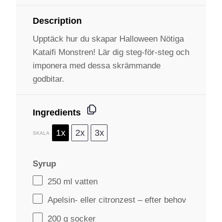
Description
Upptäck hur du skapar Halloween Nötiga
Kataifi Monstren! Lär dig steg-för-steg och
imponera med dessa skrämmande
godbitar.
Ingredients
1x
2x
3x
SKALA
Syrup
250
ml vatten
Apelsin- eller citronzest – efter behov
200 g
socker