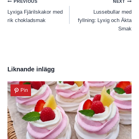
Inläggsnavigering
PREVIOUS
NEXT
Lyxiga Fjärilskakor med
Lussebullar med
rik chokladsmak
fyllning: Lyxig och Äkta
Smak
Liknande inlägg
Pin