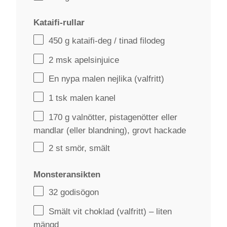
Kataifi-rullar
450 g
kataifi-deg / tinad filodeg
2
msk apelsinjuice
En nypa malen nejlika (valfritt)
1
tsk malen kanel
170 g
valnötter, pistagenötter eller
mandlar (eller blandning), grovt hackade
2
st smör, smält
Monsteransikten
32
godisögon
Smält vit choklad (valfritt) – liten
mängd