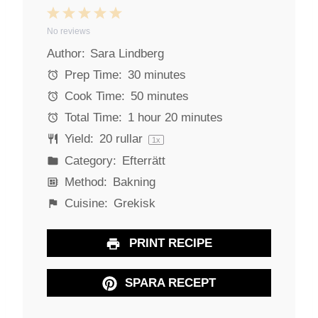
1
2
3
4
5
No reviews
S
S
S
S
S
Author:
Sara Lindberg
t
t
t
t
t
a
a
a
a
a
Prep Time:
30 minutes
r
r
r
r
r
Cook Time:
50 minutes
s
s
s
s
Total Time:
1 hour 20 minutes
Yield:
20
rullar
1
x
Category:
Efterrätt
Method:
Bakning
Cuisine:
Grekisk
PRINT RECIPE
SPARA RECEPT