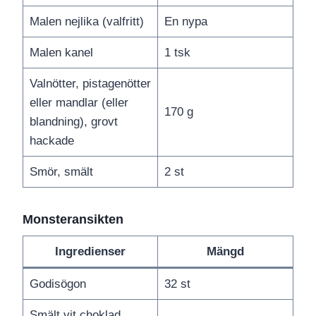
Malen nejlika (valfritt)
En nypa
Malen kanel
1 tsk
Valnötter, pistagenötter
eller mandlar (eller
170 g
blandning), grovt
hackade
Smör, smält
2 st
Monsteransikten
Ingredienser
Mängd
Godisögon
32 st
Smält vit choklad