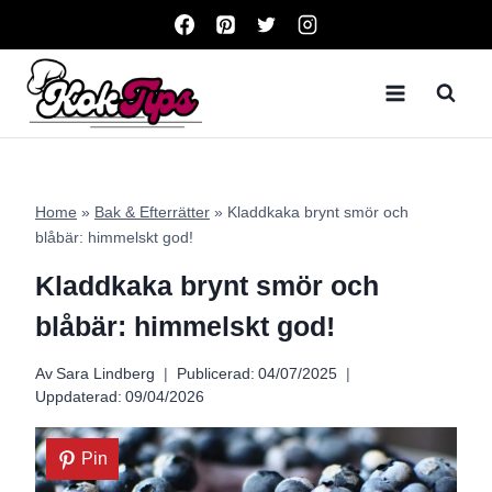
Skip
to
content
Home
»
Bak & Efterrätter
»
Kladdkaka brynt smör och
blåbär: himmelskt god!
Kladdkaka brynt smör och
blåbär: himmelskt god!
Av
Sara Lindberg
Publicerad:
04/07/2025
Uppdaterad:
09/04/2026
Pin