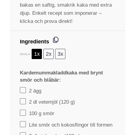
bakas en saftig, smakrik kaka med extra
djup. Enkelt recept som imponerar –
klicka och prova direkt!
Ingredients
1x
2x
3x
SKALA
Kardemummakladdkaka med brynt
smör och blåbär:
2
ägg
2
dl vetemjöl (
120 g
)
100 g
smör
Lite smör och kokosflingor till formen