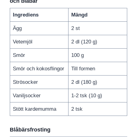
och blåbär
Ingrediens
Mängd
Ägg
2 st
Vetemjöl
2 dl (120 g)
Smör
100 g
Smör och kokosflingor
Till formen
Strösocker
2 dl (180 g)
Vaniljsocker
1-2 tsk (10 g)
Stött kardemumma
2 tsk
Blåbärsfrosting