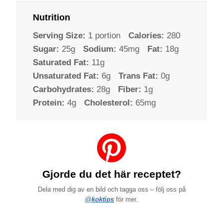
Nutrition
Serving Size:
1 portion
Calories:
280
Sugar:
25g
Sodium:
45mg
Fat:
18g
Saturated Fat:
11g
Unsaturated Fat:
6g
Trans Fat:
0g
Carbohydrates:
28g
Fiber:
1g
Protein:
4g
Cholesterol:
65mg
Gjorde du det här receptet?
Dela med dig av en bild och tagga oss – följ oss på
@koktips
för mer.