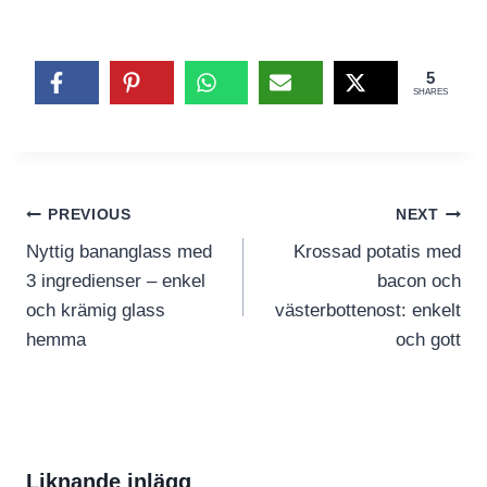
5
SHARES
Inläggsnavigering
PREVIOUS
NEXT
Nyttig bananglass med
Krossad potatis med
3 ingredienser – enkel
bacon och
och krämig glass
västerbottenost: enkelt
hemma
och gott
Liknande inlägg