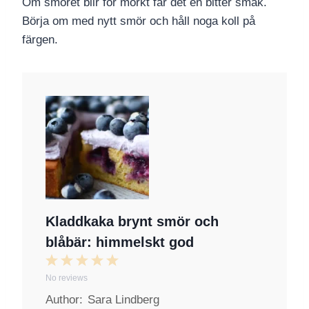
Om smöret blir för mörkt får det en bitter smak.
Börja om med nytt smör och håll noga koll på
färgen.
Kladdkaka brynt smör och
blåbär: himmelskt god
1
2
3
4
5
No reviews
S
S
S
S
S
Author:
Sara Lindberg
t
t
t
t
t