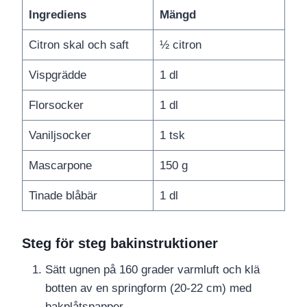
Ingrediens
Mängd
Citron skal och saft
½ citron
Vispgrädde
1 dl
Florsocker
1 dl
Vaniljsocker
1 tsk
Mascarpone
150 g
Tinade blåbär
1 dl
Steg för steg bakinstruktioner
Sätt ugnen på 160 grader varmluft och klä
botten av en springform (20-22 cm) med
bakplåtspapper.