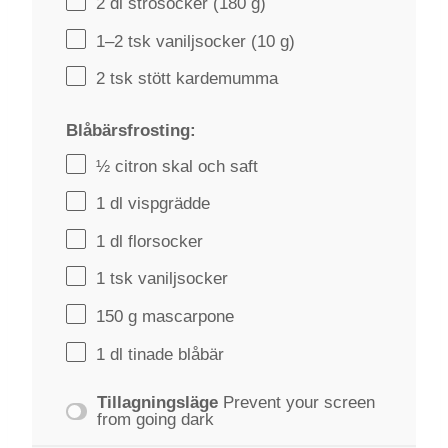
2
dl strösocker (
180 g
)
1
–
2
tsk vaniljsocker (
10 g
)
2
tsk stött kardemumma
Blåbärsfrosting:
½
citron skal och saft
1
dl vispgrädde
1
dl florsocker
1
tsk vaniljsocker
150 g
mascarpone
1
dl tinade blåbär
Tillagningsläge
Prevent your screen
from going dark