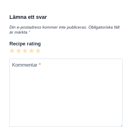
Lämna ett svar
Din e-postadress kommer inte publiceras.
Obligatoriska fält
är märkta
*
Recipe rating
1
2
3
4
5
Star
Stars
Stars
Stars
Stars
Kommentar
*