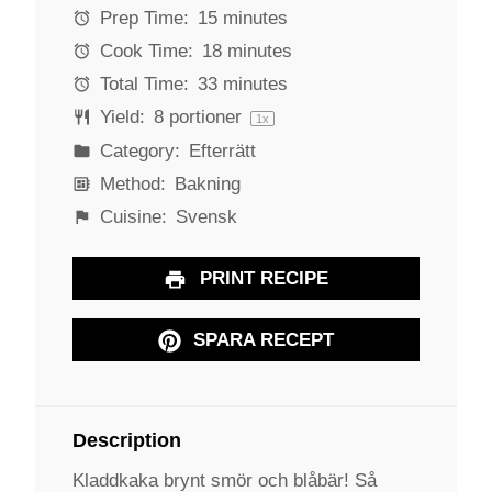
a
a
a
a
a
Prep Time:
15 minutes
r
r
r
r
r
Cook Time:
18 minutes
s
s
s
s
Total Time:
33 minutes
Yield:
8
portioner
1
x
Category:
Efterrätt
Method:
Bakning
Cuisine:
Svensk
PRINT RECIPE
SPARA RECEPT
Description
Kladdkaka brynt smör och blåbär! Så