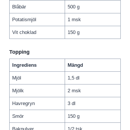
Blåbär
500 g
Potatismjöl
1 msk
Vit choklad
150 g
Topping
Ingrediens
Mängd
Mjöl
1,5 dl
Mjölk
2 msk
Havregryn
3 dl
Smör
150 g
Bakpulver
1/2 tsk