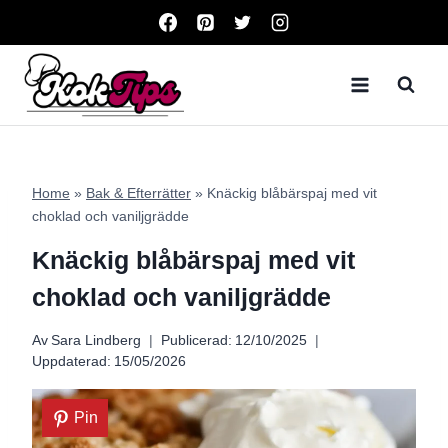
Skip
to
content
Home
»
Bak & Efterrätter
»
Knäckig blåbärspaj med vit
choklad och vaniljgrädde
Knäckig blåbärspaj med vit
choklad och vaniljgrädde
Av
Sara Lindberg
Publicerad:
12/10/2025
Uppdaterad:
15/05/2026
Pin