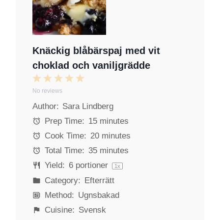
Knäckig blåbärspaj med vit
choklad och vaniljgrädde
1
2
3
4
5
No reviews
S
S
S
S
S
Author:
Sara Lindberg
t
t
t
t
t
a
a
a
a
a
Prep Time:
15 minutes
r
r
r
r
r
Cook Time:
20 minutes
s
s
s
s
Total Time:
35 minutes
Yield:
6
portioner
1
x
Category:
Efterrätt
Method:
Ugnsbakad
Cuisine:
Svensk