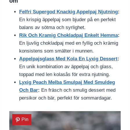
om
Felfri Supergod Knackig Appelpaj Njutning
:
En krispig äppelpaj som bjuder på en perfekt
balans av sötma och syrlighet.
Rik Och Kramig Chokladpaj Enkelt Hemma
:
En ljuvlig chokladpaj med en fyllig och krämig
konsistens som smälter i munnen.
Appelpajsglass Med Kola En Lyxig Dessert
:
En unik kombination av äppelpaj och glass,
toppad med len kolasås för extra njutning.
Lyxig Peach Melba Smulpaj Med Smuldeg
Och Bar
:
En fräsch och smulig dessert med
persikor och bär, perfekt för sommardagar.
Pin