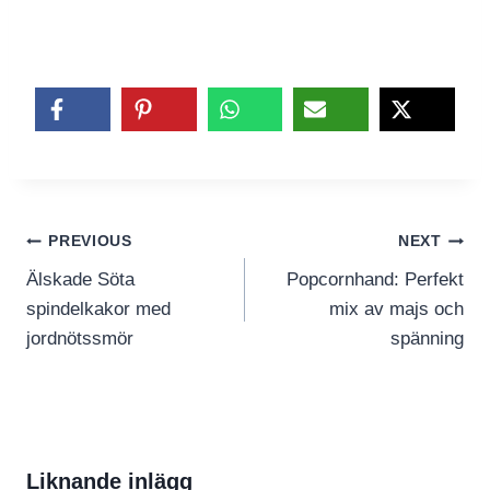
Inläggsnavigering
PREVIOUS
NEXT
Älskade Söta
Popcornhand: Perfekt
spindelkakor med
mix av majs och
jordnötssmör
spänning
Liknande inlägg