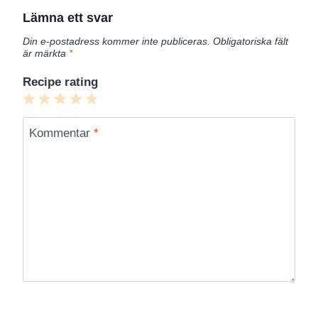
Lämna ett svar
Din e-postadress kommer inte publiceras.
Obligatoriska fält
är märkta
*
Recipe rating
1
2
3
4
5
Star
Stars
Stars
Stars
Stars
Kommentar
*