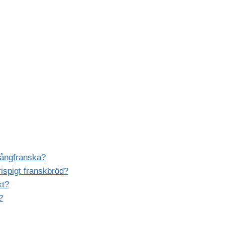
 långfranska?
krispigt franskbröd?
kt?
?