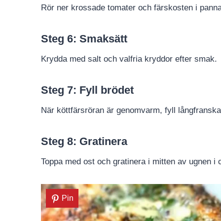
Rör ner krossade tomater och färskosten i pann
Steg 6: Smaksätt
Krydda med salt och valfria kryddor efter smak.
Steg 7: Fyll brödet
När köttfärsröran är genomvarm, fyll långfransk
Steg 8: Gratinera
Toppa med ost och gratinera i mitten av ugnen i cir
Pin