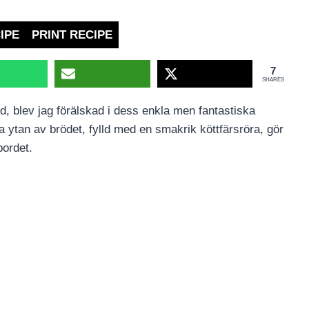
IPE
PRINT RECIPE
7
SHARES
öd, blev jag förälskad i dess enkla men fantastiska
 ytan av brödet, fylld med en smakrik köttfärsröra, gör
bordet.