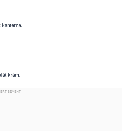
t kanterna.
slät kräm.