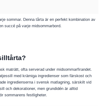
arje sommar. Denna tårta är en perfekt kombination av
given succé på varje midsommarbord.
lltårta?
ensk maträtt, ofta serverad under midsommarfirandet.
tjessill med krämiga ingredienser som färskost och
skade ingredienserna i svensk matlagning, särskilt vid
ill och dekorationer, men grundidén är alltid
för sommarens festligheter.