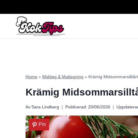
Skip
to
content
Home
»
Middag & Matlagning
»
Krämig Midsommarsilltårta
Krämig Midsommarsilltår
Av
Sara Lindberg
Publicerad:
20/06/2026
Uppdatera
Pin