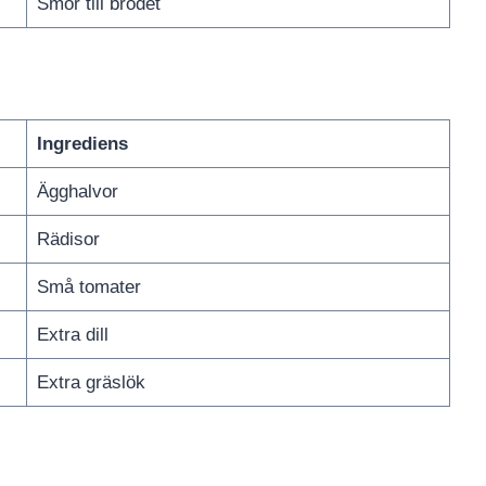
Smör till brödet
Ingrediens
Ägghalvor
Rädisor
Små tomater
Extra dill
Extra gräslök