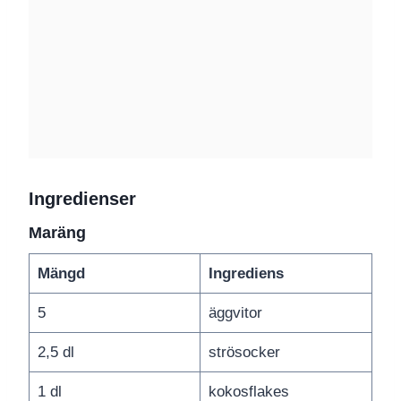
Ingredienser
Maräng
Mängd
Ingrediens
5
äggvitor
2,5 dl
strösocker
1 dl
kokosflakes