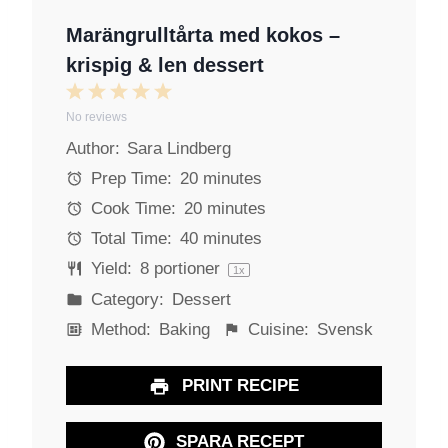
Marängrulltårta med kokos –
krispig & len dessert
1
2
3
4
5
No reviews
S
S
S
S
S
Author:
Sara Lindberg
t
t
t
t
t
a
a
a
a
a
Prep Time:
20 minutes
r
r
r
r
r
Cook Time:
20 minutes
s
s
s
s
Total Time:
40 minutes
Yield:
8
portioner
1
x
Category:
Dessert
Method:
Baking
Cuisine:
Svensk
PRINT RECIPE
SPARA RECEPT