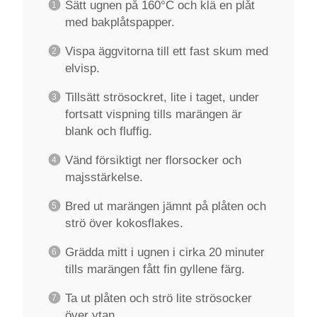
Sätt ugnen på 160°C och klä en plåt
med bakplåtspapper.
Vispa äggvitorna till ett fast skum med
elvisp.
Tillsätt strösockret, lite i taget, under
fortsatt vispning tills marängen är
blank och fluffig.
Vänd försiktigt ner florsocker och
majsstärkelse.
Bred ut marängen jämnt på plåten och
strö över kokosflakes.
Grädda mitt i ugnen i cirka 20 minuter
tills marängen fått fin gyllene färg.
Ta ut plåten och strö lite strösocker
över ytan.