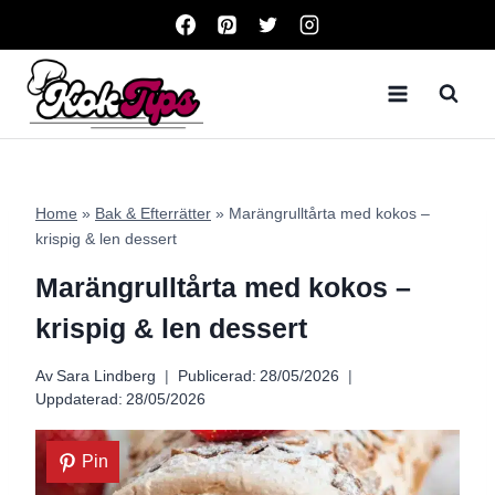
Skip
to
content
Home
»
Bak & Efterrätter
»
Marängrulltårta med kokos –
krispig & len dessert
Marängrulltårta med kokos –
krispig & len dessert
Av
Sara Lindberg
Publicerad:
28/05/2026
Uppdaterad:
28/05/2026
Pin