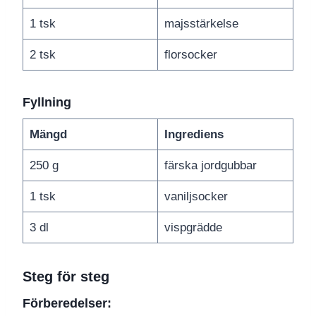
1 tsk
majsstärkelse
2 tsk
florsocker
Fyllning
Mängd
Ingrediens
250 g
färska jordgubbar
1 tsk
vaniljsocker
3 dl
vispgrädde
Steg för steg
Förberedelser: