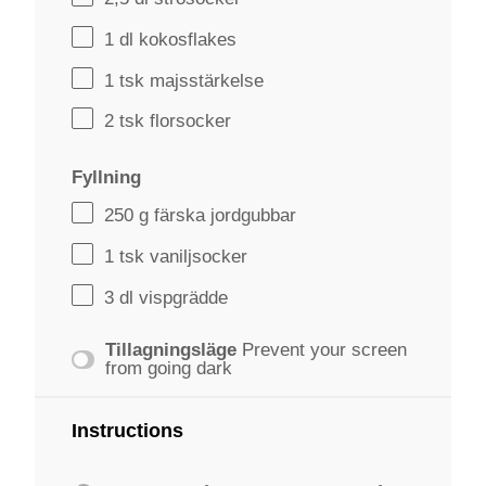
1
dl kokosflakes
1
tsk majsstärkelse
2
tsk florsocker
Fyllning
250 g
färska jordgubbar
1
tsk vaniljsocker
3
dl vispgrädde
Tillagningsläge
Prevent your screen
from going dark
Instructions