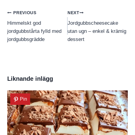
Inläggsnavigering
PREVIOUS
NEXT
Himmelskt god
Jordgubbscheesecake
jordgubbstårta fylld med
utan ugn – enkel & krämig
jordgubbsgrädde
dessert
Liknande inlägg
Pin