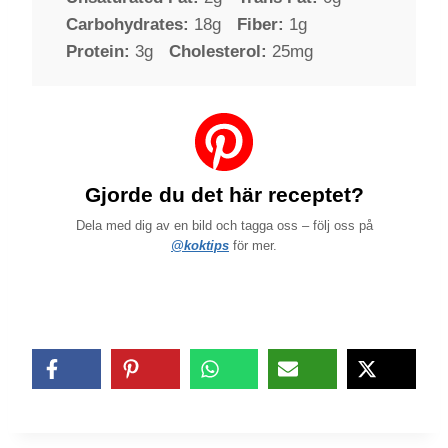
Carbohydrates:
18g
Fiber:
1g
Protein:
3g
Cholesterol:
25mg
Gjorde du det här receptet?
Dela med dig av en bild och tagga oss – följ oss på
@koktips
för mer.