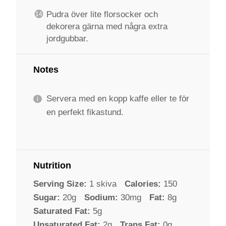
Pudra över lite florsocker och
dekorera gärna med några extra
jordgubbar.
Notes
Servera med en kopp kaffe eller te för
en perfekt fikastund.
Nutrition
Serving Size:
1 skiva
Calories:
150
Sugar:
20g
Sodium:
30mg
Fat:
8g
Saturated Fat:
5g
Unsaturated Fat:
2g
Trans Fat:
0g