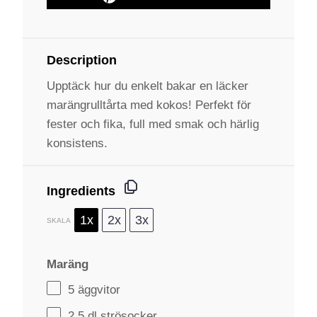
Description
Upptäck hur du enkelt bakar en läcker
marängrulltårta med kokos! Perfekt för
fester och fika, full med smak och härlig
konsistens.
Ingredients
1x
2x
3x
SKALA
Maräng
5
äggvitor
2
,5 dl strösocker