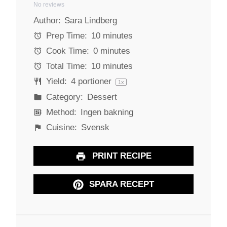
No reviews
S
S
S
S
S
Author:
Sara Lindberg
t
t
t
t
t
a
a
a
a
a
Prep Time:
10 minutes
r
r
r
r
r
Cook Time:
0 minutes
s
s
s
s
Total Time:
10 minutes
Yield:
4
portioner
1
x
Category:
Dessert
Method:
Ingen bakning
Cuisine:
Svensk
PRINT RECIPE
SPARA RECEPT