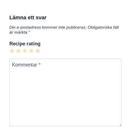
Lämna ett svar
Din e-postadress kommer inte publiceras.
Obligatoriska fält
är märkta
*
Recipe rating
1
2
3
4
5
Star
Stars
Stars
Stars
Stars
Kommentar
*