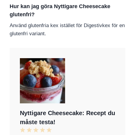
Hur kan jag göra Nyttigare Cheesecake
glutenfri?
Använd glutenfria kex istället för Digestivkex för en
glutenfri variant.
Nyttigare Cheesecake: Recept du
måste testa!
1
2
3
4
5