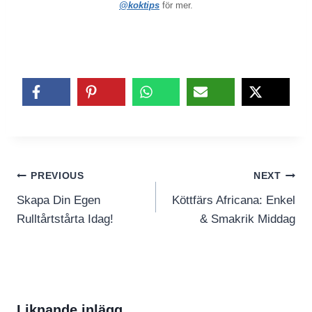
@koktips
för mer.
Inläggsnavigering
PREVIOUS
NEXT
Skapa Din Egen
Köttfärs Africana: Enkel
Rulltårtstårta Idag!
& Smakrik Middag
Liknande inlägg