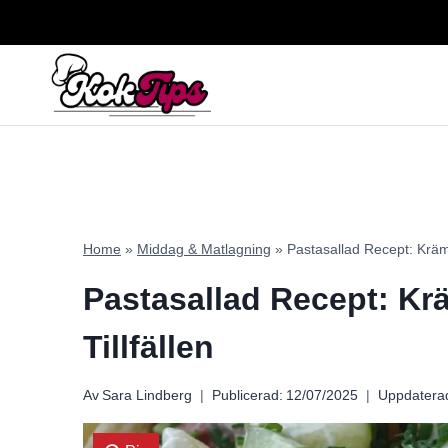
Skip
to
content
Home
»
Middag & Matlagning
»
Pastasallad Recept: Krämig
Pastasallad Recept: Krä
Tillfällen
Av
Sara Lindberg
Publicerad:
12/07/2025
Uppdatera