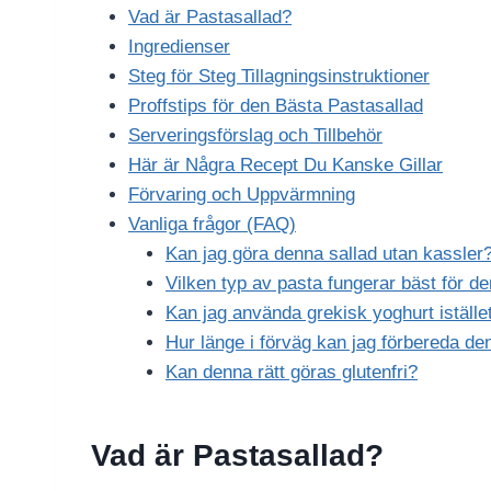
Vad är Pastasallad?
Ingredienser
Steg för Steg Tillagningsinstruktioner
Proffstips för den Bästa Pastasallad
Serveringsförslag och Tillbehör
Här är Några Recept Du Kanske Gillar
Förvaring och Uppvärmning
Vanliga frågor (FAQ)
Kan jag göra denna sallad utan kassler
Vilken typ av pasta fungerar bäst för d
Kan jag använda grekisk yoghurt iställe
Hur länge i förväg kan jag förbereda de
Kan denna rätt göras glutenfri?
Vad är Pastasallad?