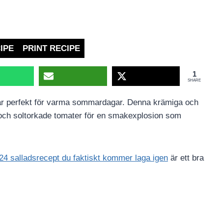
IPE
PRINT RECIPE
1
SHARE
om är perfekt för varma sommardagar. Denna krämiga och
 och soltorkade tomater för en smakexplosion som
24 salladsrecept du faktiskt kommer laga igen
är ett bra