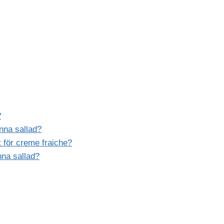
?
enna sallad?
t för creme fraiche?
nna sallad?