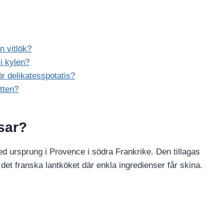
n vitlök?
i kylen?
ör delikatesspotatis?
tten?
sar?
ed ursprung i Provence i södra Frankrike. Den tillagas
r det franska lantköket där enkla ingredienser får skina.