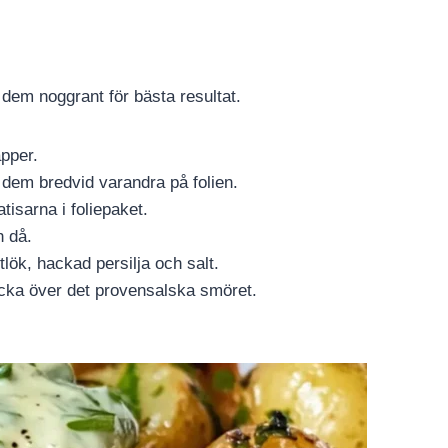
j dem noggrant för bästa resultat.
apper.
 dem bredvid varandra på folien.
atisarna i foliepaket.
h då.
lök, hackad persilja och salt.
licka över det provensalska smöret.