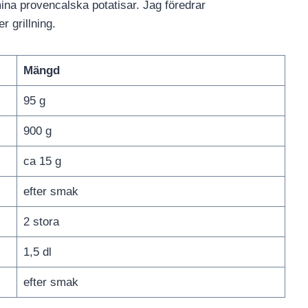
mina provencalska potatisar. Jag föredrar
r grillning.
Mängd
95 g
900 g
ca 15 g
efter smak
2 stora
1,5 dl
efter smak