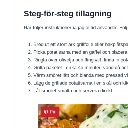
Steg-för-steg tillagning
Här följer instruktionerna jag alltid använder. Föl
Bred ut ett stort ark grillfolie eller bakplåtsp
Picka potatisarna med en gaffel och placera
Ringla över olivolja och flingsalt, linda in pot
Grilla paketet i cirka 45 minuter, vänd då oc
Värm smöret lätt och blanda med pressad vit
Lägg de grillade potatisarna i en skål och k
Låt smöret smälta och servera direkt.
Pin