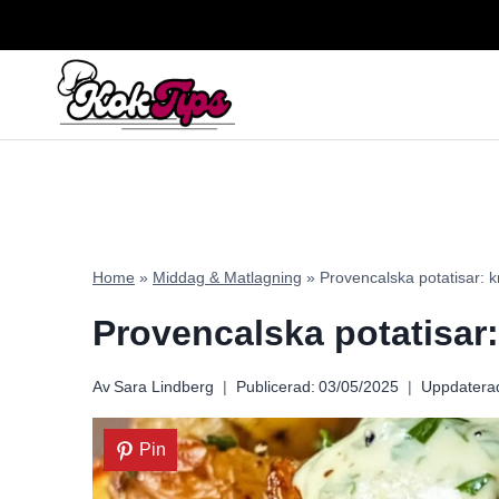
Skip
to
content
Home
»
Middag & Matlagning
»
Provencalska potatisar: kr
Provencalska potatisar:
Av
Sara Lindberg
Publicerad:
03/05/2025
Uppdatera
Pin