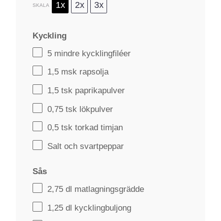
1x
2x
3x
SKALA
Kyckling
5
mindre kycklingfiléer
1
,5 msk rapsolja
1
,5 tsk paprikapulver
0
,75 tsk lökpulver
0
,5 tsk torkad timjan
Salt och svartpeppar
Sås
2
,75 dl matlagningsgrädde
1
,25 dl kycklingbuljong