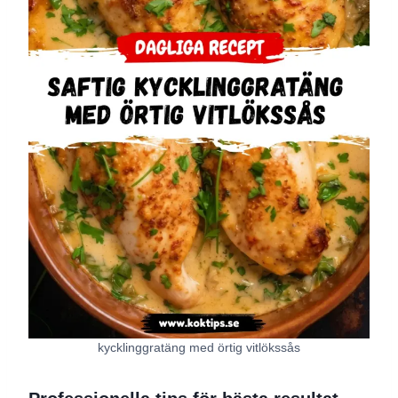
kycklinggratäng med örtig vitlökssås