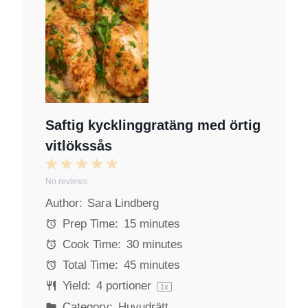
Saftig kycklinggratäng med örtig
vitlökssås
1
2
3
4
5
No reviews
S
S
S
S
S
Author:
Sara Lindberg
t
t
t
t
t
a
a
a
a
a
Prep Time:
15 minutes
r
r
r
r
r
Cook Time:
30 minutes
s
s
s
s
Total Time:
45 minutes
Yield:
4
portioner
1
x
Category:
Huvudrätt