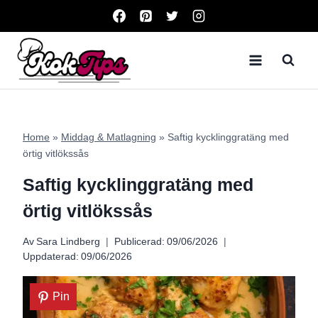
Skip
to
content
Home
»
Middag & Matlagning
»
Saftig kycklinggratäng med
örtig vitlökssås
Saftig kycklinggratäng med
örtig vitlökssås
Av
Sara Lindberg
Publicerad:
09/06/2026
Uppdaterad:
09/06/2026
Pin