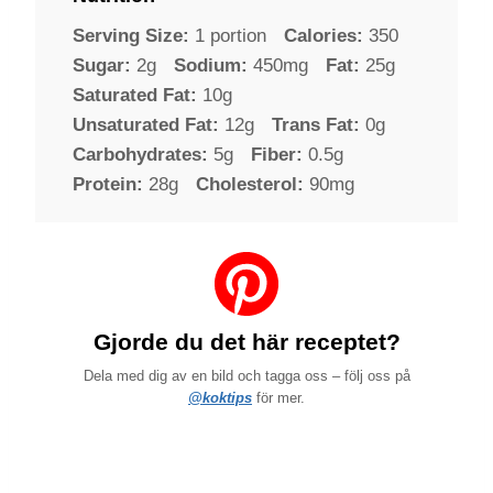
Serving Size:
1 portion
Calories:
350
Sugar:
2g
Sodium:
450mg
Fat:
25g
Saturated Fat:
10g
Unsaturated Fat:
12g
Trans Fat:
0g
Carbohydrates:
5g
Fiber:
0.5g
Protein:
28g
Cholesterol:
90mg
Gjorde du det här receptet?
Dela med dig av en bild och tagga oss – följ oss på
@koktips
för mer.