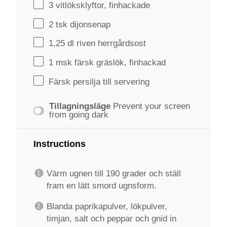
3
vitlöksklyftor, finhackade
2
tsk dijonsenap
1
,25 dl riven herrgårdsost
1
msk färsk gräslök, finhackad
Färsk persilja till servering
Tillagningsläge
Prevent your screen
from going dark
Instructions
Värm ugnen till 190 grader och ställ
fram en lätt smord ugnsform.
Blanda paprikapulver, lökpulver,
timjan, salt och peppar och gnid in