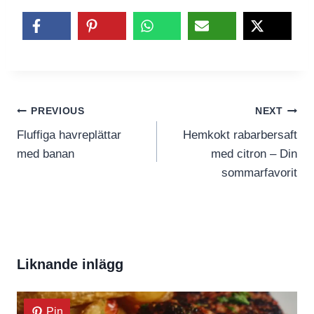
Inläggsnavigering
PREVIOUS
NEXT
Fluffiga havreplättar
Hemkokt rabarbersaft
med banan
med citron – Din
sommarfavorit
Liknande inlägg
Pin