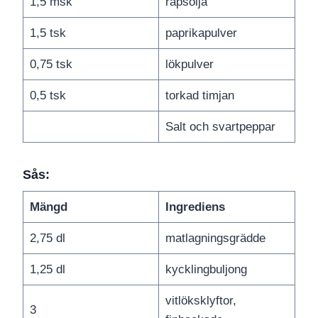
1,5 msk
rapsolja
1,5 tsk
paprikapulver
0,75 tsk
lökpulver
0,5 tsk
torkad timjan
Salt och svartpeppar
Sås:
Mängd
Ingrediens
2,75 dl
matlagningsgrädde
1,25 dl
kycklingbuljong
vitlöksklyftor,
3