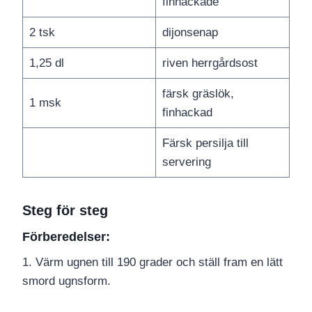
finhackade
2 tsk
dijonsenap
1,25 dl
riven herrgårdsost
färsk gräslök,
1 msk
finhackad
Färsk persilja till
servering
Steg för steg
Förberedelser:
1. Värm ugnen till 190 grader och ställ fram en lätt
smord ugnsform.