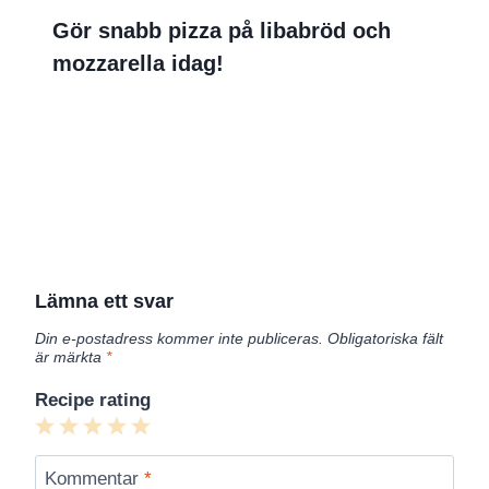
Gör snabb pizza på libabröd och
mozzarella idag!
Lämna ett svar
Din e-postadress kommer inte publiceras.
Obligatoriska fält
är märkta
*
Recipe rating
1
2
3
4
5
Star
Stars
Stars
Stars
Stars
Kommentar
*