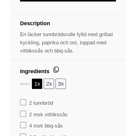
Description
En läcker tunnbrödsrulle fylld med grillad
kyckling, paprika och ost, toppad med
vitlökssås och bbq-sås.
Ingredients
1x
2x
3x
SKALA
2
tunnbröd
2
msk vitlökssås
4
msk bbq-sås