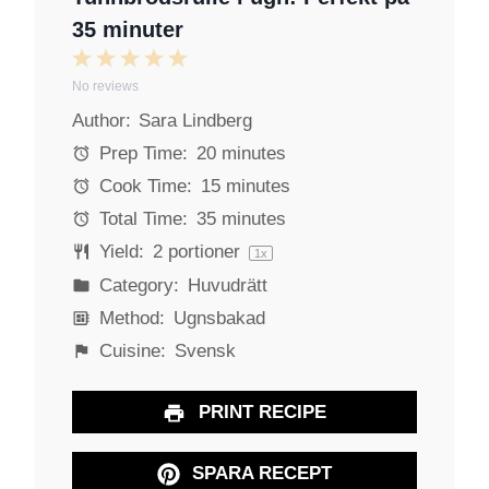
35 minuter
1
2
3
4
5
No reviews
S
S
S
S
S
Author:
Sara Lindberg
t
t
t
t
t
a
a
a
a
a
Prep Time:
20 minutes
r
r
r
r
r
Cook Time:
15 minutes
s
s
s
s
Total Time:
35 minutes
Yield:
2
portioner
1
x
Category:
Huvudrätt
Method:
Ugnsbakad
Cuisine:
Svensk
PRINT RECIPE
SPARA RECEPT