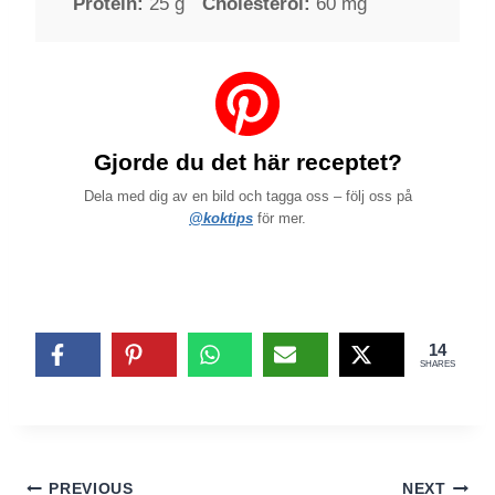
Protein:
25 g
Cholesterol:
60 mg
Gjorde du det här receptet?
Dela med dig av en bild och tagga oss – följ oss på
@koktips
för mer.
14
SHARES
Inläggsnavigering
PREVIOUS
NEXT