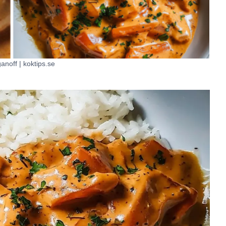
anoff | koktips.se