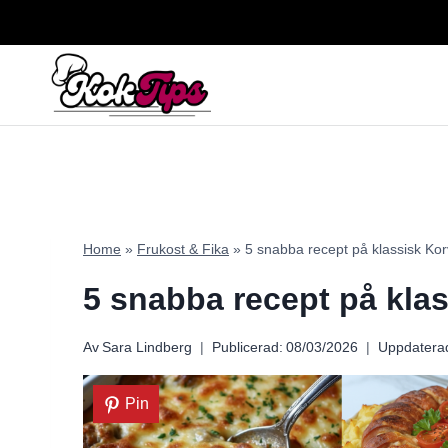
Skip
to
content
Home
»
Frukost & Fika
»
5 snabba recept på klassisk Kor
5 snabba recept på kla
Av
Sara Lindberg
Publicerad:
08/03/2026
Uppdatera
Pin