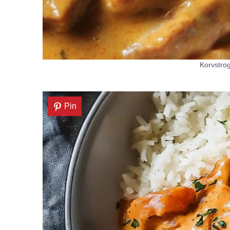
Korvstrog
Pin