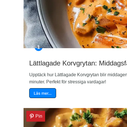
Lättlagade Korvgrytan: Middagsfa
Upptäck hur Lättlagade Korvgrytan blir middagens
minuter. Perfekt för stressiga vardagar!
Läs mer…
Pin