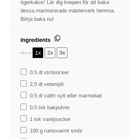
tigerkakor! Lär dig knepen för att baka
dessa marmorerade mästerverk hemma.
Börja baka nu!
Ingredients
1x
2x
3x
SKALA
0
,5 dl strösocker
2
,5 dl vetemjöl
0
,5 dl valfri sylt eller marmelad
0
,5 tsk bakpulver
1
tsk vaniljsocker
100 g
rumsvarmt smör