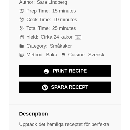
Author:
Sara Lindberg
t
t
t
t
t
a
a
a
a
a
Prep Time:
15 minutes
r
r
r
r
r
Cook Time:
10 minutes
s
s
s
s
Total Time:
25 minutes
Yield:
Cirka
24
kakor
1
x
Category:
Småkakor
Method:
Baka
Cuisine:
Svensk
PRINT RECIPE
SPARA RECEPT
Description
Upptäck det hemliga receptet för perfekta