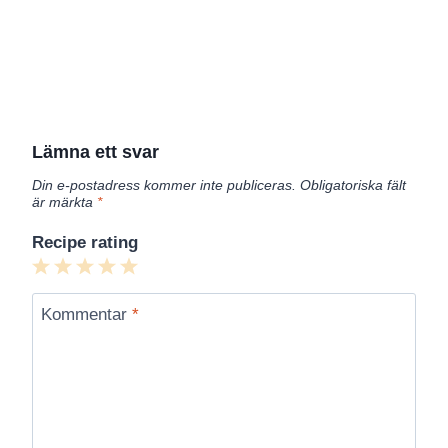
Lämna ett svar
Din e-postadress kommer inte publiceras.
Obligatoriska fält
är märkta
*
Recipe rating
1
2
3
4
5
Star
Stars
Stars
Stars
Stars
Kommentar
*