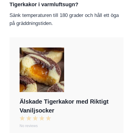
Tigerkakor i varmluftsugn?
Sänk temperaturen till 180 grader och håll ett öga
på gräddningstiden.
Älskade Tigerkakor med Riktigt
Vaniljsocker
1
2
3
4
5
No reviews
S
S
S
S
S