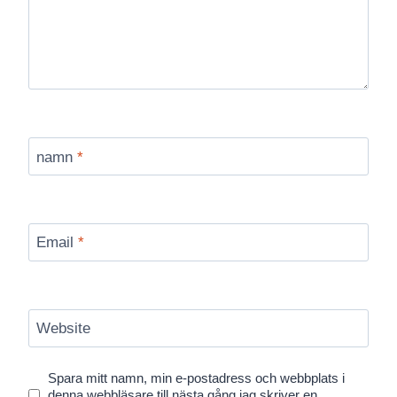
namn
*
Email
*
Website
Spara mitt namn, min e-postadress och webbplats i
denna webbläsare till nästa gång jag skriver en