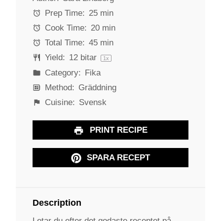
a
a
a
a
a
Prep Time:
25 min
r
r
r
r
r
Cook Time:
20 min
s
s
s
s
Total Time:
45 min
Yield:
12
bitar
1
x
Category:
Fika
Method:
Gräddning
Cuisine:
Svensk
PRINT RECIPE
SPARA RECEPT
Description
Letar du efter det godaste receptet på