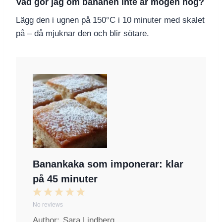
Vad gör jag om bananen inte är mogen nog?
Lägg den i ugnen på 150°C i 10 minuter med skalet
på – då mjuknar den och blir sötare.
Banankaka som imponerar: klar
på 45 minuter
1
2
3
4
5
No reviews
S
S
S
S
S
Author:
Sara Lindberg
t
t
t
t
t