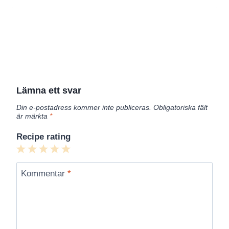
Lämna ett svar
Din e-postadress kommer inte publiceras.
Obligatoriska fält
är märkta
*
Recipe rating
1
2
3
4
5
Star
Stars
Stars
Stars
Stars
Kommentar
*