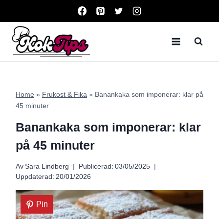
Skip
to
content
Home
»
Frukost & Fika
»
Banankaka som imponerar: klar på
45 minuter
Banankaka som imponerar: klar
på 45 minuter
Av
Sara Lindberg
Publicerad:
03/05/2025
Uppdaterad:
20/01/2026
Pin