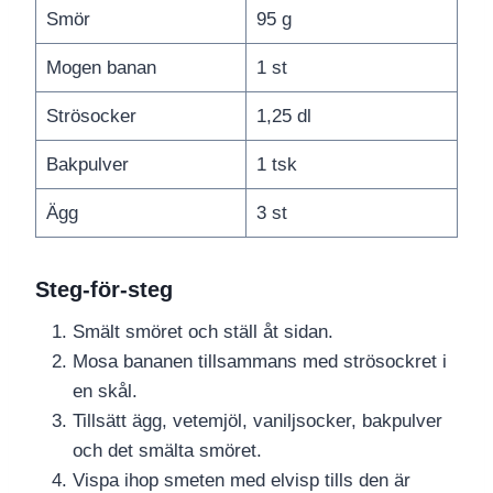
Smör
95 g
Mogen banan
1 st
Strösocker
1,25 dl
Bakpulver
1 tsk
Ägg
3 st
Steg-för-steg
Smält smöret och ställ åt sidan.
Mosa bananen tillsammans med strösockret i
en skål.
Tillsätt ägg, vetemjöl, vaniljsocker, bakpulver
och det smälta smöret.
Vispa ihop smeten med elvisp tills den är