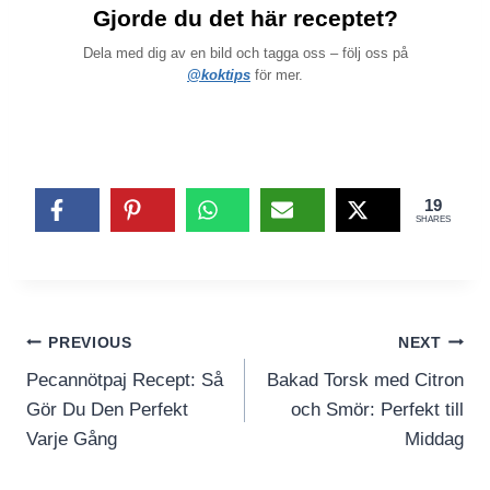
Gjorde du det här receptet?
Dela med dig av en bild och tagga oss – följ oss på
@koktips
för mer.
19
SHARES
Inläggsnavigering
PREVIOUS
NEXT
Pecannötpaj Recept: Så
Bakad Torsk med Citron
Gör Du Den Perfekt
och Smör: Perfekt till
Varje Gång
Middag