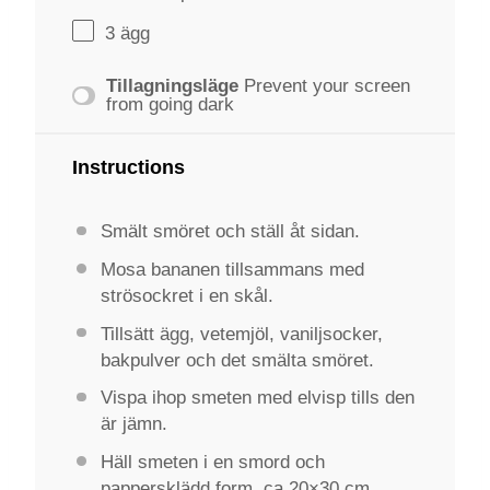
3
ägg
Tillagningsläge
Prevent your screen
from going dark
Instructions
Smält smöret och ställ åt sidan.
Mosa bananen tillsammans med
strösockret i en skål.
Tillsätt ägg, vetemjöl, vaniljsocker,
bakpulver och det smälta smöret.
Vispa ihop smeten med elvisp tills den
är jämn.
Häll smeten i en smord och
pappersklädd form, ca 20×30 cm.