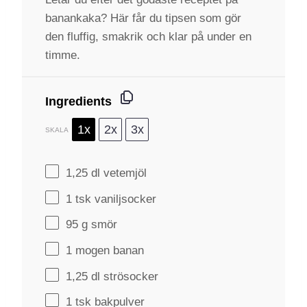
banankaka? Här får du tipsen som gör
den fluffig, smakrik och klar på under en
timme.
Ingredients
1x
2x
3x
SKALA
1
,25 dl vetemjöl
1
tsk vaniljsocker
95 g
smör
1
mogen banan
1
,25 dl strösocker
1
tsk bakpulver