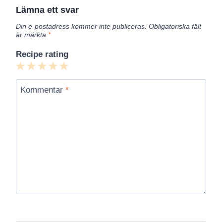
Lämna ett svar
Din e-postadress kommer inte publiceras.
Obligatoriska fält
är märkta
*
Recipe rating
1
2
3
4
5
Star
Stars
Stars
Stars
Stars
Kommentar
*