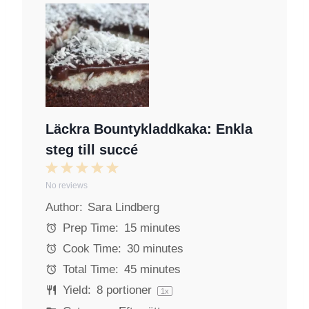
Läckra Bountykladdkaka: Enkla
steg till succé
1
2
3
4
5
No reviews
S
S
S
S
S
Author:
Sara Lindberg
t
t
t
t
t
a
a
a
a
a
Prep Time:
15 minutes
r
r
r
r
r
Cook Time:
30 minutes
s
s
s
s
Total Time:
45 minutes
Yield:
8
portioner
1
x