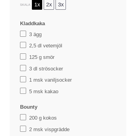
1x
2x
3x
SKALA
Kladdkaka
3
ägg
2
,5 dl vetemjöl
125 g
smör
3
dl strösocker
1
msk vaniljsocker
5
msk kakao
Bounty
200 g
kokos
2
msk vispgrädde