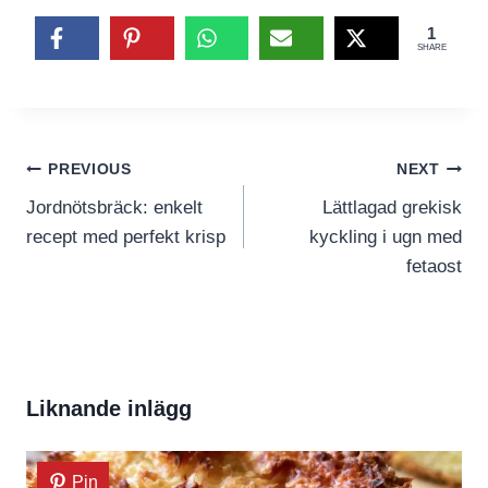
1
SHARE
Inläggsnavigering
PREVIOUS
NEXT
Jordnötsbräck: enkelt
Lättlagad grekisk
recept med perfekt krisp
kyckling i ugn med
fetaost
Liknande inlägg
Pin