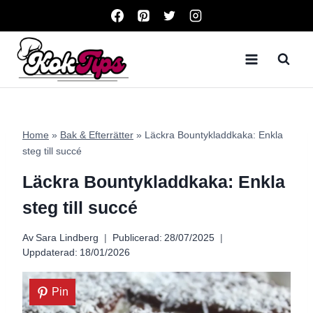
Skip
to
content
Home
»
Bak & Efterrätter
»
Läckra Bountykladdkaka: Enkla
steg till succé
Läckra Bountykladdkaka: Enkla
steg till succé
Av
Sara Lindberg
Publicerad:
28/07/2025
Uppdaterad:
18/01/2026
Pin