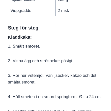
Vispgrädde
2 msk
Steg för steg
Kladdkaka
:
1.
Smält smöret.
2. Vispa ägg och strösocker pösigt.
3. Rör ner vetemjöl, vaniljsocker, kakao och det
smälta smöret.
4. Häll smeten i en smord springform, Ø ca 24 cm.