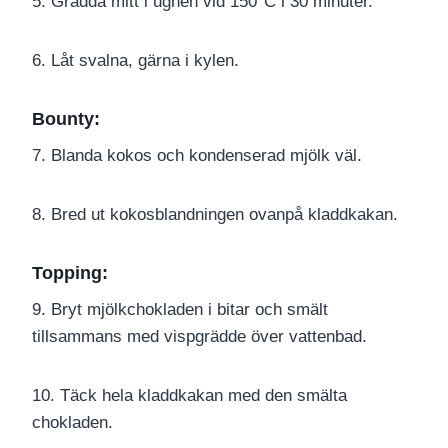
5. Grädda mitt i ugnen vid 150°C i 30 minuter.
6. Låt svalna, gärna i kylen.
Bounty
:
7. Blanda kokos och kondenserad mjölk väl.
8. Bred ut kokosblandningen ovanpå kladdkakan.
Topping
:
9. Bryt mjölkchokladen i bitar och smält
tillsammans med vispgrädde över vattenbad.
10. Täck hela kladdkakan med den smälta
chokladen.