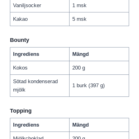
Vaniljsocker
1 msk
Kakao
5 msk
Bounty
Ingrediens
Mängd
Kokos
200 g
Sötad kondenserad
1 burk (397 g)
mjölk
Topping
Ingrediens
Mängd
Mjölkchoklad
200 g