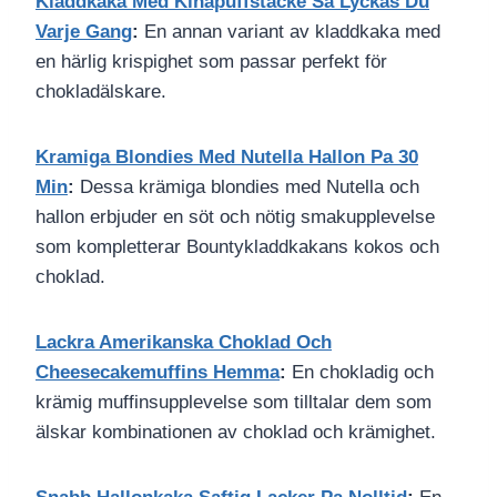
Kladdkaka Med Kinapuffstacke Sa Lyckas Du
Varje Gang
:
En annan variant av kladdkaka med
en härlig krispighet som passar perfekt för
chokladälskare.
Kramiga Blondies Med Nutella Hallon Pa 30
Min
:
Dessa krämiga blondies med Nutella och
hallon erbjuder en söt och nötig smakupplevelse
som kompletterar Bountykladdkakans kokos och
choklad.
Lackra Amerikanska Choklad Och
Cheesecakemuffins Hemma
:
En chokladig och
krämig muffinsupplevelse som tilltalar dem som
älskar kombinationen av choklad och krämighet.