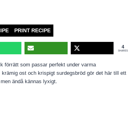
IPE
PRINT RECIPE
4
SHARES
k förrätt som passar perfekt under varma
rämig ost och krispigt surdegsbröd gör det här till ett
t men ändå kännas lyxigt.