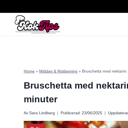
Skip
to
content
Home
»
Middag & Matlagning
»
Bruschetta med nektarin: 
Bruschetta med nektarin
minuter
Av
Sara Lindberg
Publicerad:
23/06/2025
Uppdatera