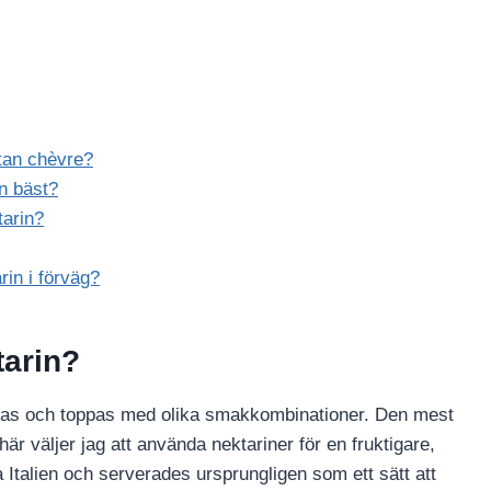
tan chèvre?
n bäst?
tarin?
in i förväg?
tarin?
ostas och toppas med olika smakkombinationer. Den mest
r väljer jag att använda nektariner för en fruktigare,
a Italien och serverades ursprungligen som ett sätt att