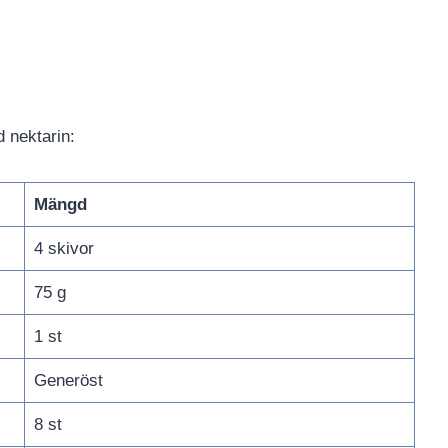
d nektarin:
Mängd
4 skivor
75 g
1 st
Generöst
8 st