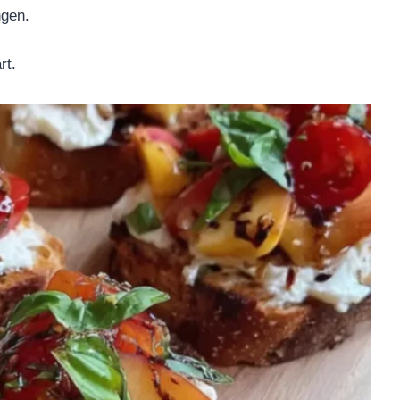
ngen.
rt.