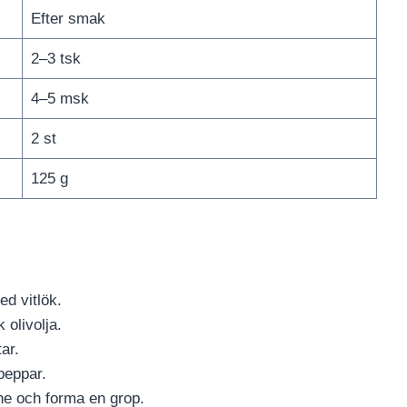
Efter smak
2–3 tsk
4–5 msk
2 st
125 g
ed vitlök.
 olivolja.
ar.
peppar.
ne och forma en grop.