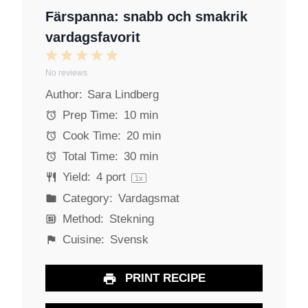
Färspanna: snabb och smakrik
vardagsfavorit
1
2
3
4
5
No reviews
S
S
S
S
S
Author:
Sara Lindberg
t
t
t
t
t
a
a
a
a
a
Prep Time:
10 min
r
r
r
r
r
Cook Time:
20 min
s
s
s
s
Total Time:
30 min
Yield:
4
port
1
x
Category:
Vardagsmat
Method:
Stekning
Cuisine:
Svensk
PRINT RECIPE