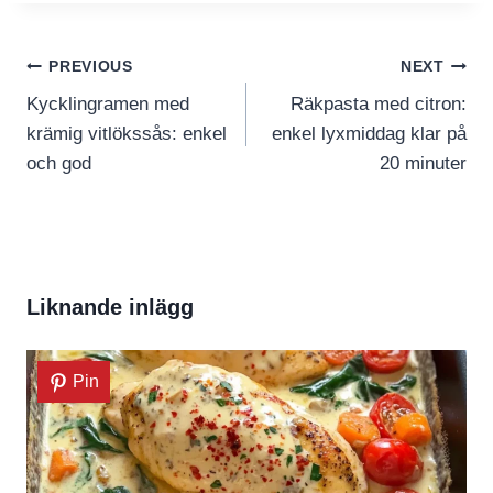
Inläggsnavigering
PREVIOUS
NEXT
Kycklingramen med
Räkpasta med citron:
krämig vitlökssås: enkel
enkel lyxmiddag klar på
och god
20 minuter
Liknande inlägg
Pin