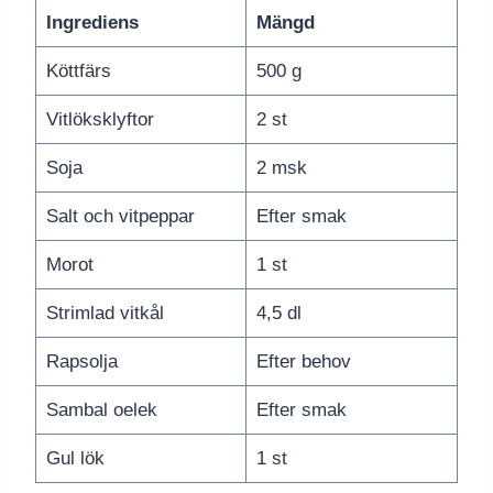
Ingrediens
Mängd
Köttfärs
500 g
Vitlöksklyftor
2 st
Soja
2 msk
Salt och vitpeppar
Efter smak
Morot
1 st
Strimlad vitkål
4,5 dl
Rapsolja
Efter behov
Sambal oelek
Efter smak
Gul lök
1 st