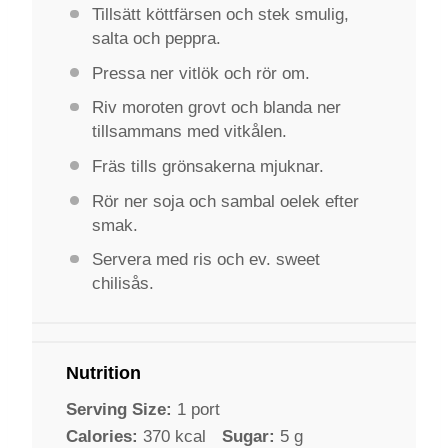
Tillsätt köttfärsen och stek smulig,
salta och peppra.
Pressa ner vitlök och rör om.
Riv moroten grovt och blanda ner
tillsammans med vitkålen.
Fräs tills grönsakerna mjuknar.
Rör ner soja och sambal oelek efter
smak.
Servera med ris och ev. sweet
chilisås.
Nutrition
Serving Size:
1 port
Calories:
370 kcal
Sugar:
5 g