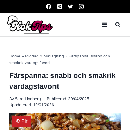
Skip
to
content
Home
»
Middag & Matlagning
»
Färspanna: snabb och
smakrik vardagsfavorit
Färspanna: snabb och smakrik
vardagsfavorit
Av
Sara Lindberg
Publicerad:
29/04/2025
Uppdaterad:
19/01/2026
Pin