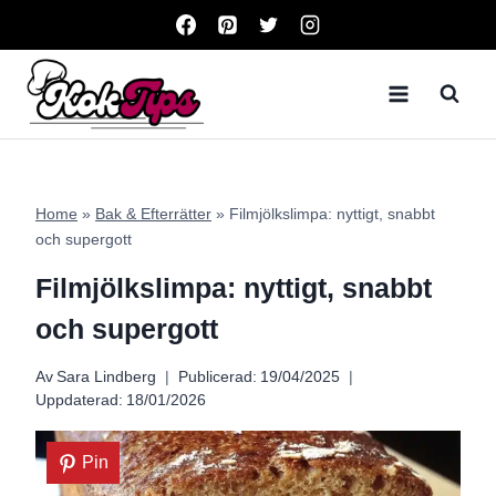
Skip
to
content
Home
»
Bak & Efterrätter
»
Filmjölkslimpa: nyttigt, snabbt
och supergott
Filmjölkslimpa: nyttigt, snabbt
och supergott
Av
Sara Lindberg
Publicerad:
19/04/2025
Uppdaterad:
18/01/2026
Pin