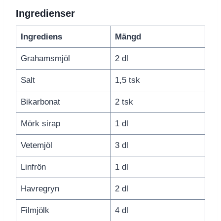
Ingredienser
Ingrediens
Mängd
Grahamsmjöl
2 dl
Salt
1,5 tsk
Bikarbonat
2 tsk
Mörk sirap
1 dl
Vetemjöl
3 dl
Linfrön
1 dl
Havregryn
2 dl
Filmjölk
4 dl