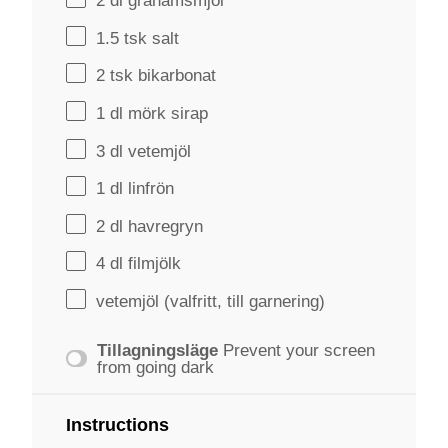
2
dl grahamsmjöl
1.5
tsk salt
2
tsk bikarbonat
1
dl mörk sirap
3
dl vetemjöl
1
dl linfrön
2
dl havregryn
4
dl filmjölk
vetemjöl (valfritt, till garnering)
Tillagningsläge
Prevent your screen
from going dark
Instructions