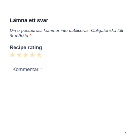
Lämna ett svar
Din e-postadress kommer inte publiceras.
Obligatoriska fält
är märkta
*
Recipe rating
1
2
3
4
5
Star
Stars
Stars
Stars
Stars
Kommentar
*