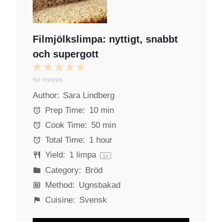
Filmjölkslimpa: nyttigt, snabbt
och supergott
1
2
3
4
5
No reviews
S
S
S
S
S
Author:
Sara Lindberg
t
t
t
t
t
a
a
a
a
a
Prep Time:
10 min
r
r
r
r
r
Cook Time:
50 min
s
s
s
s
Total Time:
1 hour
Yield:
1
limpa
1
x
Category:
Bröd
Method:
Ugnsbakad
Cuisine:
Svensk