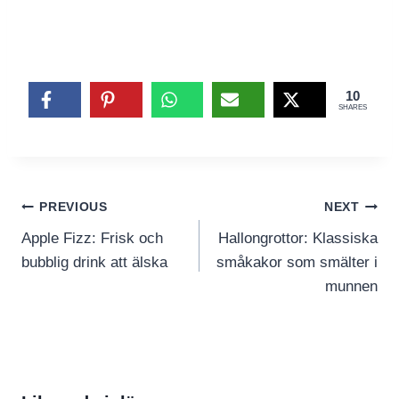
10
SHARES
Inläggsnavigering
PREVIOUS
NEXT
Apple Fizz: Frisk och
Hallongrottor: Klassiska
bubblig drink att älska
småkakor som smälter i
munnen